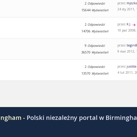
przez
myszk
2
Odpowiedzi
24 sty 2011, 
15644
Wyświetleń
przez
K.J.
2
Odpowiedzi
10 paź 2008,
14706
Wyświetleń
przez
bogini
9
Odpowiedzi
9 mar 2012, 
36570
Wyświetleń
przez
jusilda
2
Odpowiedzi
4 lut 2011, 2
13570
Wyświetleń
mingham -
Polski niezależny portal w Birmingh