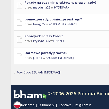
Porady na egzamin praktyczny prawo jazdy?
przez
magdunia22
w
HYDE PARK
pomoc,porady,opinie...przestrogi?
przez
boogi75
w
SZUKAM INFORMACJI
Porady-Child Tax Credit
przez
krystyna968
w
FINANSE
Darmowe porady prawne?
przez
jusilda
w
SZUKAM INFORMACJI
Powrót do SZUKAM INFORMACJI
© 2006-2026 Polonia Bir
Reklama
|
O bham.pl
|
Kontakt
|
Regulamin