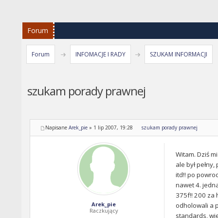
Forum
Forum
INFOMACJE I RADY
SZUKAM INFORMACJI
szukam porady prawnej
Napisane
Arek_pie
»
1 lip 2007, 19:28
szukam porady prawnej
Witam. Dziś m
ale był pełny,
itd!! po powro
nawet 4. jedna
375f!! 200 za 
Arek_pie
odholowali a p
Raczkujący
standards, wie