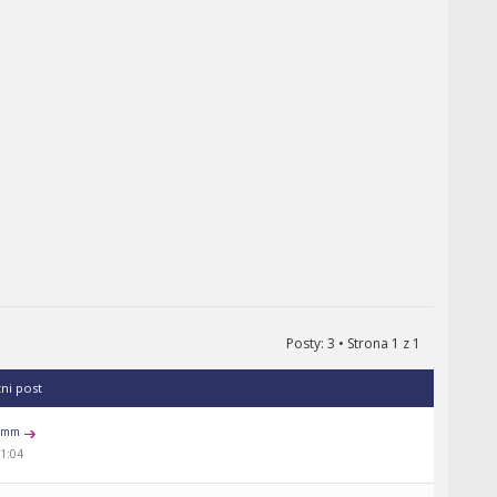
Posty: 3 • Strona
1
z
1
tni post
rumm
01:04