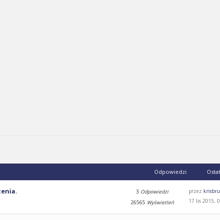
Odpowiedzi
Osta
enia.
przez
krisb
3
Odpowiedzi
17 lis 2015, 
26565
Wyświetleń