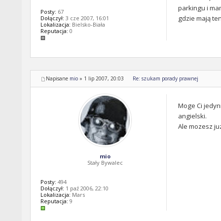
parkingu i mam
Posty:
67
gdzie mają ten
Dołączył:
3 cze 2007, 16:01
Lokalizacja:
Bielsko-Biała
Reputacja:
0
Napisane
mio
»
1 lip 2007, 20:03
Re: szukam porady prawnej
Moge Ci jedyn
angielski.
Ale mozesz juz
mio
Stały Bywalec
Posty:
494
Dołączył:
1 paź 2006, 22:10
Lokalizacja:
Mars
Reputacja:
9