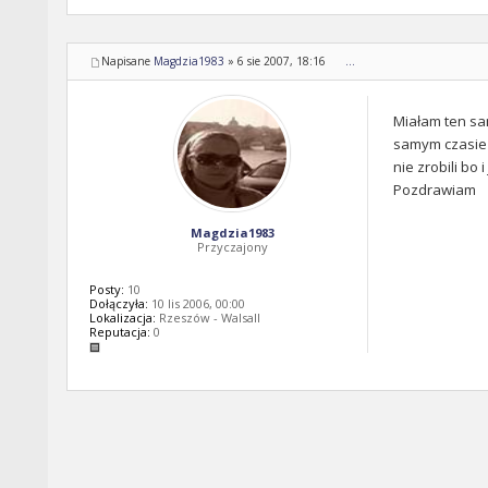
Napisane
Magdzia1983
»
6 sie 2007, 18:16
...
Miałam ten sam
samym czasie B
nie zrobili bo 
Pozdrawiam
Magdzia1983
Przyczajony
Posty:
10
Dołączyła:
10 lis 2006, 00:00
Lokalizacja:
Rzeszów - Walsall
Reputacja:
0