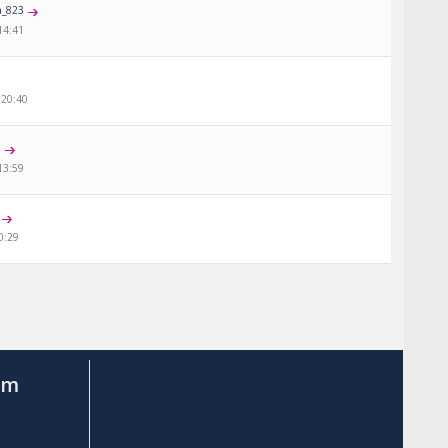
a_823
14:41
 20:40
8
13:59
0:29
am