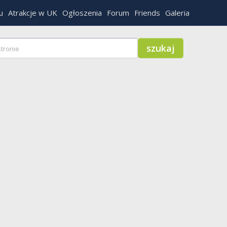
u
Atrakcje w UK
Ogłoszenia
Forum
Friends
Galeria