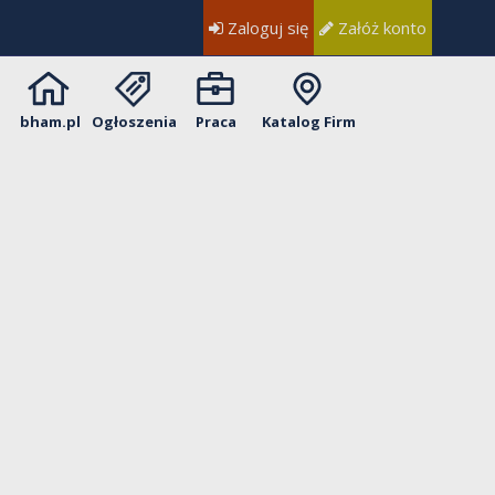
Zaloguj się
Załóż konto
bham.pl
Ogłoszenia
Praca
Katalog Firm