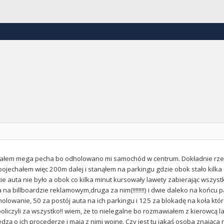
iałem mega pecha bo odholowano mi samochód w centrum. Dokładnie rzecz
 pojechałem więc 200m dalej i stanąłem na parkingu gdzie obok stało kilka
cie auta nie było a obok co kilka minut kursowały lawety zabierając wszystki
 na billboardzie reklamowym,druga za nim(!!!!!!!!) i dwie daleko na końcu 
holowanie, 50 za postój auta na ich parkingu i 125 za blokadę na koła któr
oliczyli za wszystko!! wiem, że to nielegalne bo rozmawiałem z kierowcą l
dzą o ich procederze i mają z nimi wojnę. Czy jest tu jakaś osoba znająca