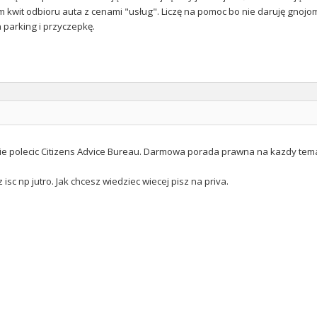
 kwit odbioru auta z cenami "usług". Liczę na pomoc bo nie daruję gnojom!
 parking i przyczepkę.
ie polecic Citizens Advice Bureau. Darmowa porada prawna na kazdy temat
 isc np jutro. Jak chcesz wiedziec wiecej pisz na priva.