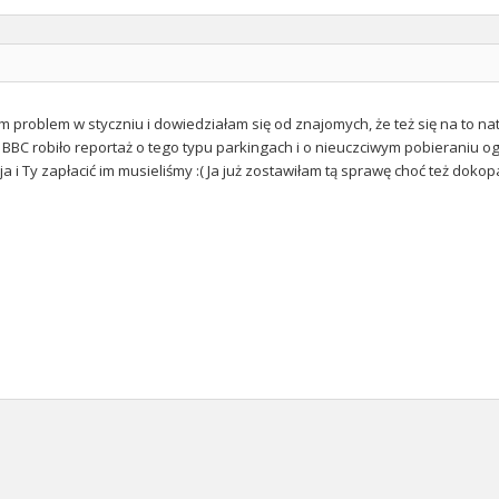
 problem w styczniu i dowiedziałam się od znajomych, że też się na to natk
BC robiło reportaż o tego typu parkingach i o nieuczciwym pobieraniu ogr
i ja i Ty zapłacić im musieliśmy :( Ja już zostawiłam tą sprawę choć też doko