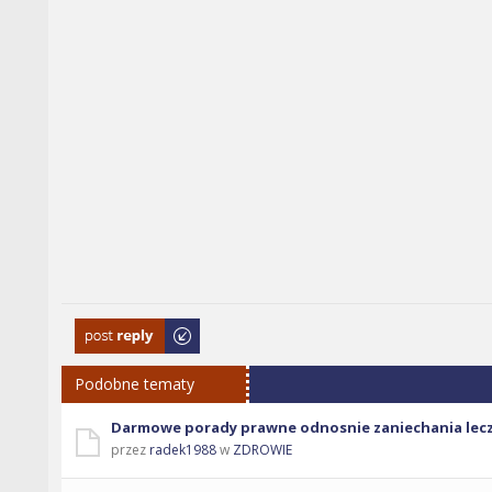
Odpowiedz
Podobne tematy
Darmowe porady prawne odnosnie zaniechania lecz
przez
radek1988
w
ZDROWIE