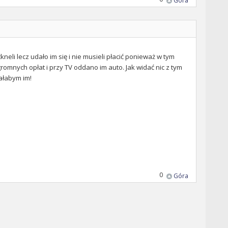
Góra
neli lecz udało im się i nie musieli płacić ponieważ w tym
omnych opłat i przy TV oddano im auto. Jak widać nic z tym
pałabym im!
0
Góra