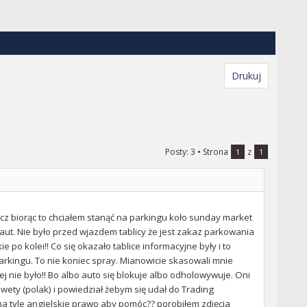
Drukuj
Posty: 3
• Strona
z
1
1
 biorąc to chciałem stanąć na parkingu koło sunday market
 aut. Nie było przed wjazdem tablicy że jest zakaz parkowania
e po kolei!! Co się okazało tablice informacyjne były i to
parkingu. To nie koniec spray. Mianowicie skasowali mnie
ej nie było!! Bo albo auto się blokuje albo odholowywuje. Oni
awety (polak) i powiedział żebym się udał do Trading
 na tyle angielskie prawo aby pomóc?? porobiłem zdjęcia