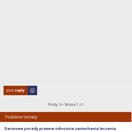
Odpowiedz
Posty: 3 • Strona
1
z
1
Podobne tematy
Darmowe porady prawne odnosnie zaniechania leczenia.