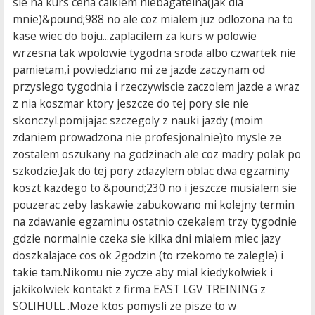
sie na kurs cena calkiem niebagatelna(jak dla
mnie)&pound;988 no ale coz mialem juz odlozona na to
kase wiec do boju...zaplacilem za kurs w polowie
wrzesna tak wpolowie tygodna sroda albo czwartek nie
pamietam,i powiedziano mi ze jazde zaczynam od
przyslego tygodnia i rzeczywiscie zaczolem jazde a wraz
z nia koszmar ktory jeszcze do tej pory sie nie
skonczyl.pomijajac szczegoly z nauki jazdy (moim
zdaniem prowadzona nie profesjonalnie)to mysle ze
zostalem oszukany na godzinach ale coz madry polak po
szkodzie.Jak do tej pory zdazylem oblac dwa egzaminy
koszt kazdego to &pound;230 no i jeszcze musialem sie
pouzerac zeby laskawie zabukowano mi kolejny termin
na zdawanie egzaminu ostatnio czekalem trzy tygodnie
gdzie normalnie czeka sie kilka dni mialem miec jazy
doszkalajace cos ok 2godzin (to rzekomo te zalegle) i
takie tam.Nikomu nie zycze aby mial kiedykolwiek i
jakikolwiek kontakt z firma EAST LGV TREINING z
SOLIHULL .Moze ktos pomysli ze pisze to w