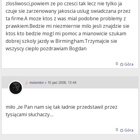
zlosliwosci,powiem ze po czesci tak lecz nie tylko ja
czuje sie zarzenowany jakoscia uslug swiadczana przez
ta firme.A moze ktos z was mial podobne problemy z
prawkiem.Bedzie mi niezmiernie milo jesli znajdzie sie
ktos kto bedzie mogl mi pomoc a mianowicie szukam
dobrej szkoly jazdy w Birmingham.Trzymajcie sie
wszyscy cieplo pozdrawiam Bogdan
0
Góra
malaroksi
»
10 paź 2008, 13:44
miło ,że Pan nam się tak ładnie przedstawil przez
tysiącami słuchaczy....
0
Góra