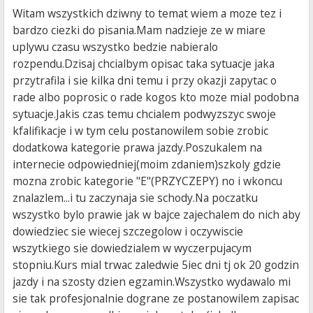
Witam wszystkich dziwny to temat wiem a moze tez i
bardzo ciezki do pisania.Mam nadzieje ze w miare
uplywu czasu wszystko bedzie nabieralo
rozpendu.Dzisaj chcialbym opisac taka sytuacje jaka
przytrafila i sie kilka dni temu i przy okazji zapytac o
rade albo poprosic o rade kogos kto moze mial podobna
sytuacje.Jakis czas temu chcialem podwyzszyc swoje
kfalifikacje i w tym celu postanowilem sobie zrobic
dodatkowa kategorie prawa jazdy.Poszukalem na
internecie odpowiedniej(moim zdaniem)szkoly gdzie
mozna zrobic kategorie "E"(PRZYCZEPY) no i wkoncu
znalazlem...i tu zaczynaja sie schody.Na poczatku
wszystko bylo prawie jak w bajce zajechalem do nich aby
dowiedziec sie wiecej szczegolow i oczywiscie
wszytkiego sie dowiedzialem w wyczerpujacym
stopniu.Kurs mial trwac zaledwie 5iec dni tj ok 20 godzin
jazdy i na szosty dzien egzamin.Wszystko wydawalo mi
sie tak profesjonalnie dograne ze postanowilem zapisac