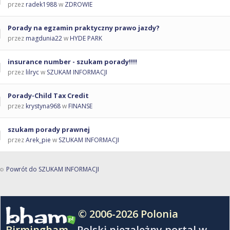
przez
radek1988
w
ZDROWIE
Porady na egzamin praktyczny prawo jazdy?
przez
magdunia22
w
HYDE PARK
insurance number - szukam porady!!!!
przez
lilryc
w
SZUKAM INFORMACJI
Porady-Child Tax Credit
przez
krystyna968
w
FINANSE
szukam porady prawnej
przez
Arek_pie
w
SZUKAM INFORMACJI
Powrót do SZUKAM INFORMACJI
© 2006-2026 Polonia
Birmingham -
Polski niezależny portal w