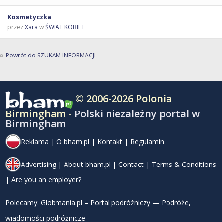
Kosmetyczka
przez
Xara
w
ŚWIAT KOBIET
Powrót do SZUKAM INFORMACJI
© 2006-2026 Polonia
Birmingham -
Polski niezależny portal w
Birmingham
Reklama
|
O bham.pl
|
Kontakt
|
Regulamin
Advertising
|
About bham.pl
|
Contact
|
Terms & Conditions
|
Are you an employer?
Polecamy:
Globmania.pl – Portal podróżniczy — Podróże,
wiadomości podróżnicze