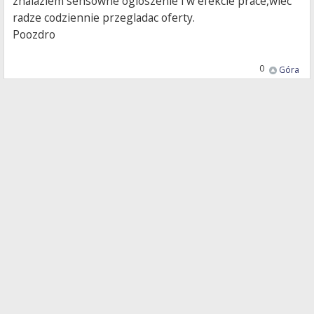
znalazlem sensowne ogloszenie i w efekcie prace,wiec
radze codziennie przegladac oferty.
Poozdro
0
Góra