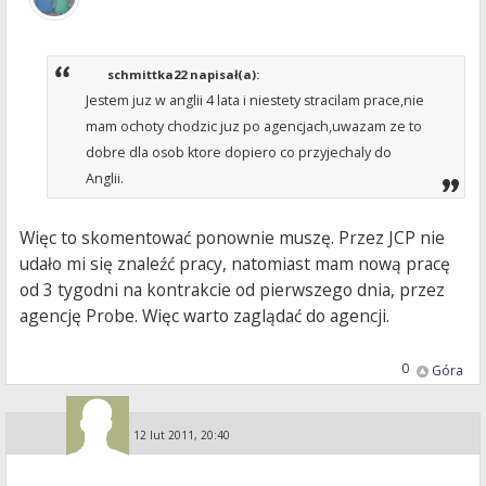
schmittka22 napisał(a):
Jestem juz w anglii 4 lata i niestety stracilam prace,nie
mam ochoty chodzic juz po agencjach,uwazam ze to
dobre dla osob ktore dopiero co przyjechaly do
Anglii.
Więc to skomentować ponownie muszę. Przez JCP nie
udało mi się znaleźć pracy, natomiast mam nową pracę
od 3 tygodni na kontrakcie od pierwszego dnia, przez
agencję Probe. Więc warto zaglądać do agencji.
0
Góra
Guest
»
12 lut 2011, 20:40