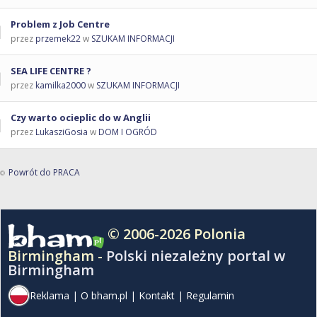
Problem z Job Centre
przez
przemek22
w
SZUKAM INFORMACJI
SEA LIFE CENTRE ?
przez
kamilka2000
w
SZUKAM INFORMACJI
Czy warto ocieplic do w Anglii
przez
LukasziGosia
w
DOM I OGRÓD
Powrót do PRACA
© 2006-2026 Polonia
Birmingham -
Polski niezależny portal w
Birmingham
Reklama
|
O bham.pl
|
Kontakt
|
Regulamin