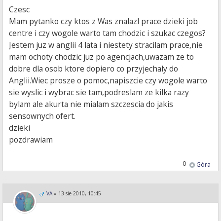
Czesc
Mam pytanko czy ktos z Was znalazl prace dzieki job
centre i czy wogole warto tam chodzic i szukac czegos?
Jestem juz w anglii 4 lata i niestety stracilam prace,nie
mam ochoty chodzic juz po agencjach,uwazam ze to
dobre dla osob ktore dopiero co przyjechaly do
Anglii.Wiec prosze o pomoc,napiszcie czy wogole warto
sie wyslic i wybrac sie tam,podreslam ze kilka razy
bylam ale akurta nie mialam szczescia do jakis
sensownych ofert.
dzieki
pozdrawiam
0
Góra
VA
»
13 sie 2010, 10:45