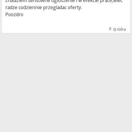
znalazlem sensowne ogloszenie i w efekcie prace,wiec
radze codziennie przegladac oferty.
Poozdro
0
Góra