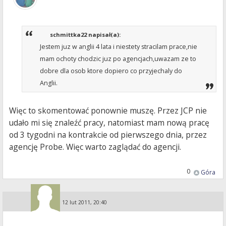
schmittka22 napisał(a):
Jestem juz w anglii 4 lata i niestety stracilam prace,nie
mam ochoty chodzic juz po agencjach,uwazam ze to
dobre dla osob ktore dopiero co przyjechaly do
Anglii.
Więc to skomentować ponownie muszę. Przez JCP nie
udało mi się znaleźć pracy, natomiast mam nową pracę
od 3 tygodni na kontrakcie od pierwszego dnia, przez
agencję Probe. Więc warto zaglądać do agencji.
0
Góra
Guest
»
12 lut 2011, 20:40