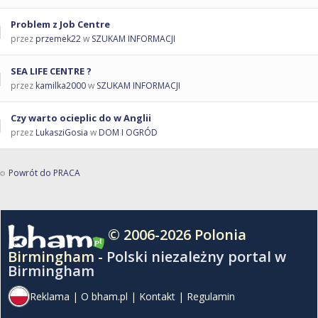
Problem z Job Centre
przez
przemek22
w
SZUKAM INFORMACJI
SEA LIFE CENTRE ?
przez
kamilka2000
w
SZUKAM INFORMACJI
Czy warto ocieplic do w Anglii
przez
LukasziGosia
w
DOM I OGRÓD
Powrót do PRACA
© 2006-2026 Polonia
Birmingham -
Polski niezależny portal w
Birmingham
Reklama
|
O bham.pl
|
Kontakt
|
Regulamin