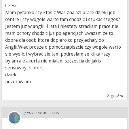
Czesc
Mam pytanko czy ktos z Was znalazl prace dzieki job
centre i czy wogole warto tam chodzic i szukac czegos?
Jestem juz w anglii 4 lata i niestety stracilam prace,nie
mam ochoty chodzic juz po agencjach,uwazam ze to
dobre dla osob ktore dopiero co przyjechaly do
Anglii.Wiec prosze o pomoc,napiszcie czy wogole warto
sie wyslic i wybrac sie tam,podreslam ze kilka razy
bylam ale akurta nie mialam szczescia do jakis
sensownych ofert.
dzieki
pozdrawiam
0
Góra
VA
»
13 sie 2010, 10:45