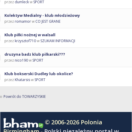
przez
dumleck
w
SPORT
Kolektyw Medialny - klub młodzieżowy
przez
romamor
w
CO JEST GRANE
Klub piłki nożnej w walsall
przez
krzysztof710
w
SZUKAM INFORMACJI
druzyna badz klub pilkarski???
przez
nico190
w
SPORT
Klub bokserski Dudley lub okolice?
przez
Khatarsis
w
SPORT
Powrót do TOWARZYSKIE
© 2006-2026 Polonia
Birmingham -
Polski niezależny portal w