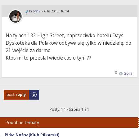
krzys12
»
6 lis 2010, 16:14
Na tylach 133 High Street, naprzeciwko hotelu Days.
Dyskoteka dla Polakow odbywa się tylko w niedzielę, do
21 wejście za darmo.
Ktos mi to przeslal wiecie cos o tym ??
0
Góra
Odpowiedz
Posty: 14 • Strona
1
z
1
Podobne tematy
Piłka Nożna(Klub Piłkarski)