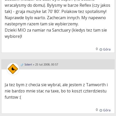
wracalysmy do domu). Bylysmy w barze Reflex (czy jakos
tak) - graja muzyke lat 70' 80'. Polakow tez spotalismy!
Naprawde bylo warto. Zachecam innych. My napewno
nastepnym razem tam sie wybierzemy.
Dzieki MIO za namiar na Sanctuary (kiedys tez tam sie
wybiore)!
0
Góra
Sobert
»
25 lut 2008, 00:57
Ja tez bym z checia sie wybral, ale jestem z Tamworth i
nie bardzo mnie stac na taxe, bo to koszt czterdziestu
funtow :(
0
Góra