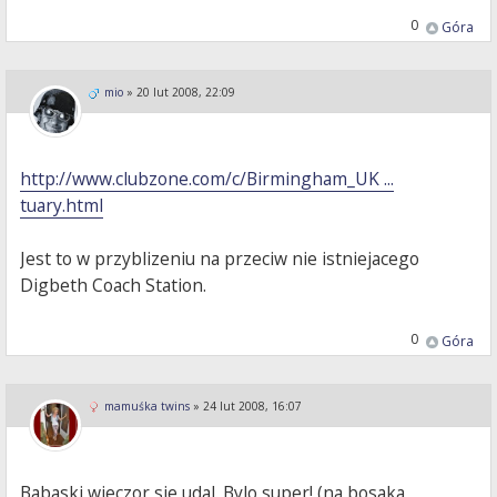
0
Góra
mio
»
20 lut 2008, 22:09
http://www.clubzone.com/c/Birmingham_UK ...
tuary.html
Jest to w przyblizeniu na przeciw nie istniejacego
Digbeth Coach Station.
0
Góra
mamuśka twins
»
24 lut 2008, 16:07
Babaski wieczor sie udal. Bylo super! (na bosaka