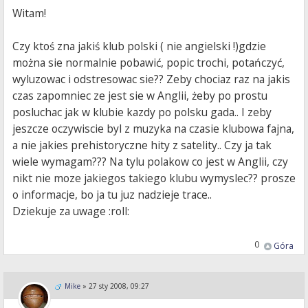
Witam!
Czy ktoś zna jakiś klub polski ( nie angielski !)gdzie
można sie normalnie pobawić, popic trochi, potańczyć,
wyluzowac i odstresowac sie?? Zeby chociaz raz na jakis
czas zapomniec ze jest sie w Anglii, żeby po prostu
posluchac jak w klubie kazdy po polsku gada.. I zeby
jeszcze oczywiscie byl z muzyka na czasie klubowa fajna,
a nie jakies prehistoryczne hity z satelity.. Czy ja tak
wiele wymagam??? Na tylu polakow co jest w Anglii, czy
nikt nie moze jakiegos takiego klubu wymyslec?? prosze
o informacje, bo ja tu juz nadzieje trace..
Dziekuje za uwage :roll:
0
Góra
Mike
»
27 sty 2008, 09:27