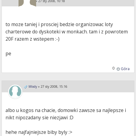
KA i PE
»
27 sty 2008, 10:18
to moze taniej i prosciej bedzie organizowac loty
charterowe do dyskoteki w monkach. tam i z powrotem
20F razem z wstepem :-)
pe
0
Góra
Mlody
»
27 sty 2008, 15:16
albo u kogos na chacie, domowki zawsze sa najlepsze i
nikt nipozadany sie niezjawi :D
hehe najfajniejsze biby byly :>