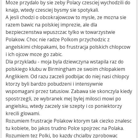
Moze przydalo by sie zeby Polacy czesciej wychodzili do
knajp, wtedy czesciej bysmy sie spotykali.
A jesli chodzi o obcokrajowcow to mysle, ze mozna sie
razem bawic na polskiej imprezie, ale dla
bezpieczenstwa wpuszczac tylko w towarzystwie
Polakow. Choc nie radze Polkom przychodzic z
angelskimi chlopakami, bo frustracja polskich chlopcow
i ich ojcow moze go zabic.
Dla przykladu - moja byla dziewczyna wstapila raz do
polskiego klubu w Birmingham ze swoim chlopakiem
Anglikiem. Od razu zaczeli podbijac do niej nasi chlopcy
ktorzy byli bardzo pobudzeni i intensywnie
wspomagani przez tatusiow. Zabawa sie skonczyla kiedy
spostrzegli, ze wybranek mej bylej milosci mowi po
angielsku, wtedy zaczely sie szepty i co poniektorzy
krecili glowami.
Rozumiem frustracje Polakow ktorym tak ciezko znalesc
tu kobiete, bo jakos trudno Polce spojrzec na Polaka.
Rozumiem tez Polki, bo kazdy chcialby zprobowac