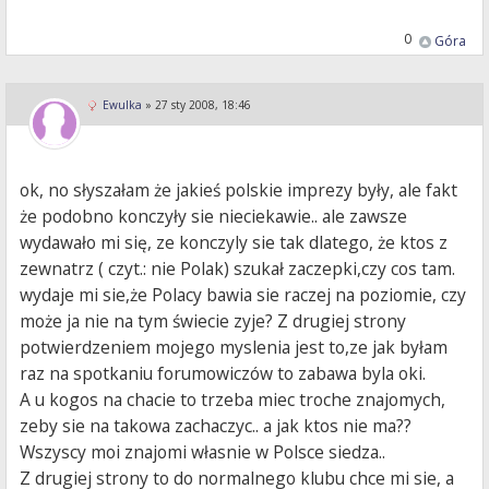
0
Góra
Ewulka
»
27 sty 2008, 18:46
ok, no słyszałam że jakieś polskie imprezy były, ale fakt
że podobno konczyły sie nieciekawie.. ale zawsze
wydawało mi się, ze konczyly sie tak dlatego, że ktos z
zewnatrz ( czyt.: nie Polak) szukał zaczepki,czy cos tam.
wydaje mi sie,że Polacy bawia sie raczej na poziomie, czy
może ja nie na tym świecie zyje? Z drugiej strony
potwierdzeniem mojego myslenia jest to,ze jak byłam
raz na spotkaniu forumowiczów to zabawa byla oki.
A u kogos na chacie to trzeba miec troche znajomych,
zeby sie na takowa zachaczyc.. a jak ktos nie ma??
Wszyscy moi znajomi własnie w Polsce siedza..
Z drugiej strony to do normalnego klubu chce mi sie, a