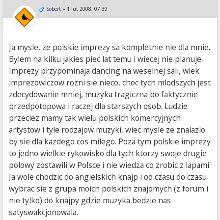
Sobert
»
1 lut 2008, 07:39
Ja mysle, ze polskie imprezy sa kompletnie nie dla mnie.
Bylem na kilku jakies piec lat temu i wiecej nie planuje.
Imprezy przypominaja dancing na weselnej sali, wiek
imprezowiczow rozni sie nieco, choc tych mlodszych jest
zdecydowanie mniej, muzyka tragiczna bo faktycznie
przedpotopowa i raczej dla starszych osob. Ludzie
przeciez mamy tak wielu polskich komercyjnych
artystow i tyle rodzajow muzyki, wiec mysle ze znalazlo
by sie dla kazdego cos milego. Poza tym polskie imprezy
to jedno wielkie rykowisko dla tych ktorzy swoje drugie
polowy zostawili w Polsce i nie wiedza co zrobic z lapami.
Ja wole chodzic do angielskich knajp i od czasu do czasu
wybrac sie z grupa moich polskich znajomych (z forum i
nie tylko) do knajpy gdzie muzyka bedzie nas
satyswakcjonowala.