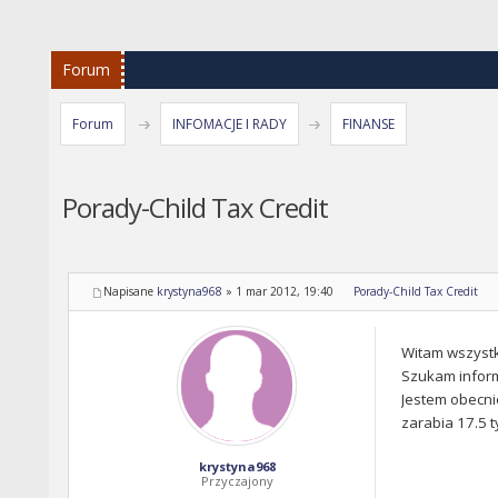
Forum
Forum
INFOMACJE I RADY
FINANSE
Porady-Child Tax Credit
Napisane
krystyna968
»
1 mar 2012, 19:40
Porady-Child Tax Credit
Witam wszystk
Szukam informa
Jestem obecni
zarabia 17.5 t
krystyna968
Przyczajony