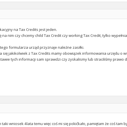
kacyjny na Tax Credits jest jeden.
ę na nim czy chcemy child Tax Credit czy working Tax Credit, tylko wypełn
tego formularza urząd przyznaje należne zasiłki.
era się jakikolwiek z Tax Credits mamy obowiązek informowania urzędu o w
awie tych informacji sam sprawdzi czy zyskalismy lub straciliśmy prawo do
 taki wniosek 4lata temu więc coś mi się pokićkało, pamiętam że coś tam był