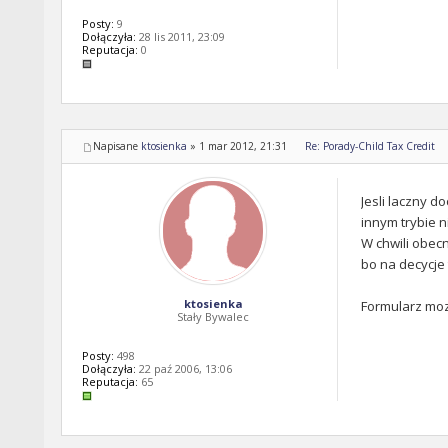
Posty:
9
Dołączyła:
28 lis 2011, 23:09
Reputacja:
0
Napisane
ktosienka
»
1 mar 2012, 21:31
Re: Porady-Child Tax Credit
Jesli laczny d
innym trybie n
W chwili obec
bo na decycje
ktosienka
Formularz moz
Stały Bywalec
Posty:
498
Dołączyła:
22 paź 2006, 13:06
Reputacja:
65