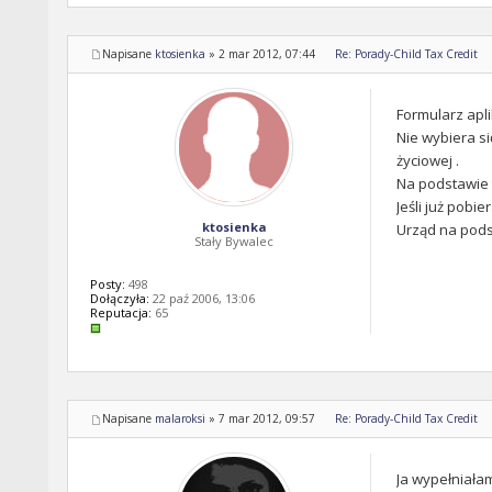
Napisane
ktosienka
»
2 mar 2012, 07:44
Re: Porady-Child Tax Credit
Formularz apli
Nie wybiera si
życiowej .
Na podstawie 
Jeśli już pobi
ktosienka
Urząd na podst
Stały Bywalec
Posty:
498
Dołączyła:
22 paź 2006, 13:06
Reputacja:
65
Napisane
malaroksi
»
7 mar 2012, 09:57
Re: Porady-Child Tax Credit
Ja wypełniałam