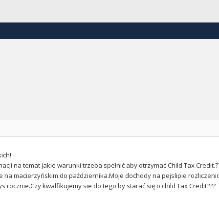
ich!
cji na temat jakie warunki trzeba spełnić aby otrzymać Child Tax Credit.?
e na macierzyńskim do pażdziernika.Moje dochody na pejslipie rozliczeni
ys rocznie.Czy kwalfikujemy sie do tego by starać się o child Tax Credit???