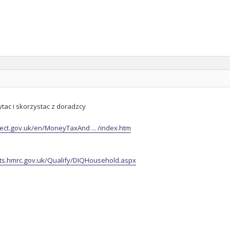
tac i skorzystac z doradzcy
rect.gov.uk/en/MoneyTaxAnd ... /index.htm
dits.hmrc.gov.uk/Qualify/DIQHousehold.aspx