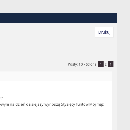
Drukuj
Posty: 10
• Strona
z
1
1
??
owym na dzień dzisiejszy wynoszą 5tysięcy funtów.Mój mąż