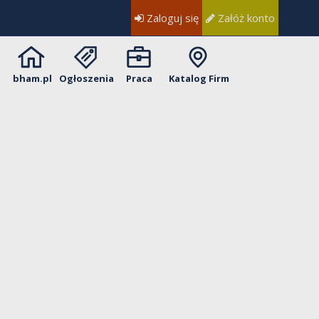
Zaloguj się
Załóż konto
bham.pl
Ogłoszenia
Praca
Katalog Firm