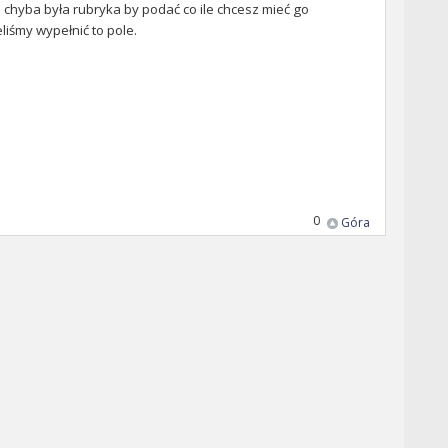
ko chyba była rubryka by podać co ile chcesz mieć go
liśmy wypełnić to pole.
0
Góra