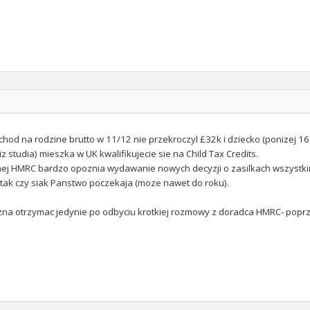
ochod na rodzine brutto w 11/12 nie przekroczyl £32k i dziecko (ponizej 16
iz studia) mieszka w UK kwalifikujecie sie na Child Tax Credits.
nej HMRC bardzo opoznia wydawanie nowych decyzji o zasilkach wszystkim
 tak czy siak Panstwo poczekaja (moze nawet do roku).
na otrzymac jedynie po odbyciu krotkiej rozmowy z doradca HMRC- poprze