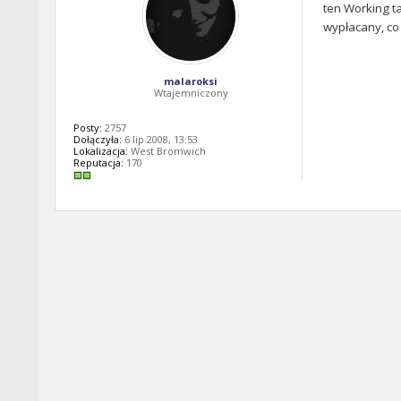
ten Working ta
wypłacany, co 
malaroksi
Wtajemniczony
Posty:
2757
Dołączyła:
6 lip 2008, 13:53
Lokalizacja:
West Bromwich
Reputacja:
170