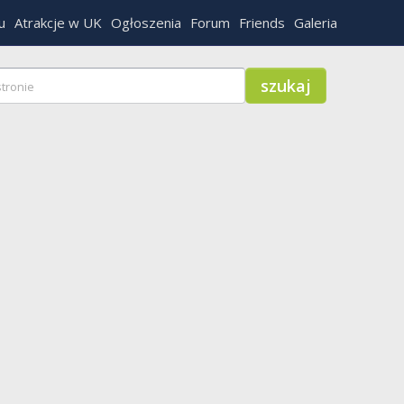
u
Atrakcje w UK
Ogłoszenia
Forum
Friends
Galeria