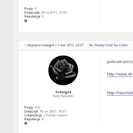
Posty:
9
Dołączyła:
28 lis 2011, 23:09
Reputacja:
0
Napisane
hidalgo4
»
1 mar 2012, 23:07
Re: Porady-Child Tax Credit
polecam poczy
http://www.di
hidalgo4
http://taxcre
Stały Bywalec
Posty:
410
Dołączył:
18 sie 2007, 18:01
Lokalizacja:
z Piekla rodem
Reputacja:
0