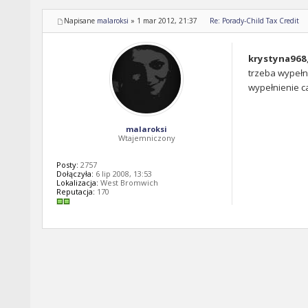
Napisane
malaroksi
»
1 mar 2012, 21:37
Re: Porady-Child Tax Credit
krystyna968
trzeba wypełni
wypełnienie ca
malaroksi
Wtajemniczony
Posty:
2757
Dołączyła:
6 lip 2008, 13:53
Lokalizacja:
West Bromwich
Reputacja:
170