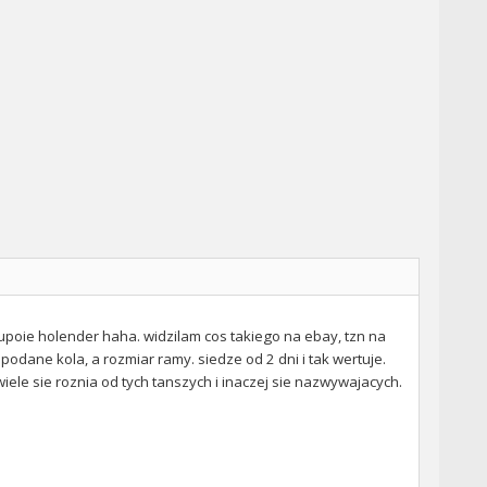
 eupoie holender haha. widzilam cos takiego na ebay, tzn na
podane kola, a rozmiar ramy. siedze od 2 dni i tak wertuje.
iele sie roznia od tych tanszych i inaczej sie nazwywajacych.