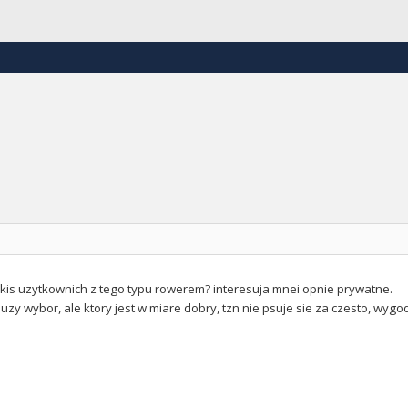
jakis uzytkownich z tego typu rowerem? interesuja mnei opnie prywatne.
duzy wybor, ale ktory jest w miare dobry, tzn nie psuje sie za czesto, wyg