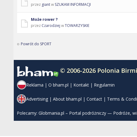
przez
giant
w
SZUKAM INFORMACJI
Może rower ?
przez
Czarodziej
w
TOWARZYSKIE
Powrót do SPORT
© 2006-2026 Polonia Bir
Reklama
|
O bham.pl
|
Kontakt
|
Regulamin
Advertising
|
About bham.pl
|
Contact
|
Terms & Condi
Polecamy:
Globmania.pl – Portal podróżniczy — Podróże, w