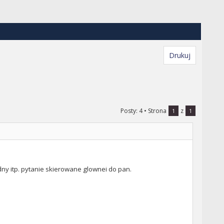
Drukuj
Posty: 4
• Strona
z
1
1
odny itp. pytanie skierowane glownei do pan.