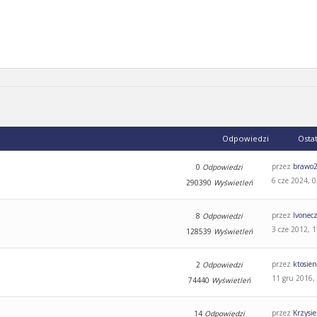
Odpowiedzi
Osta
przez
brawo
0
Odpowiedzi
6 cze 2024, 
290390
Wyświetleń
przez
Ivonec
8
Odpowiedzi
3 cze 2012, 
128539
Wyświetleń
przez
ktosie
2
Odpowiedzi
11 gru 2016,
74440
Wyświetleń
przez
Krzysi
14
Odpowiedzi