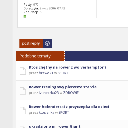
Posty:
970
Dołączyła:
2 wrz 2006, 07:43
Reputacja:
5
Odpowiedz
Podobne tematy
Ktos chętny na rower z wolverhampton?
przez
brawo21
w
SPORT
Rower treningowy pierwsze starcie
przez
Ivoneczka23
w
ZDROWIE
Rower holenderski z przyczepka dla dzieci
przez
ktosienka
w
SPORT
ukradziono mi rower Giant