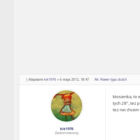
Napisane
kik1976
»
6 maja 2012, 18:47
Re: Rower typu dutch
ktosienka, to 
tych 28", tez 
tez nei chcem 
kik1976
Zadomowiony