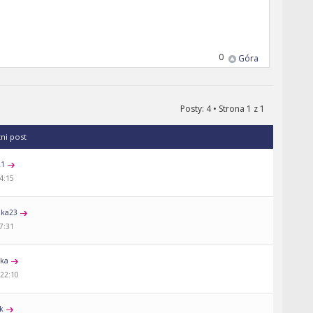
0
Góra
Posty: 4 • Strona
1
z
1
tni post
21
04:15
zka23
17:31
nka
 22:10
ek