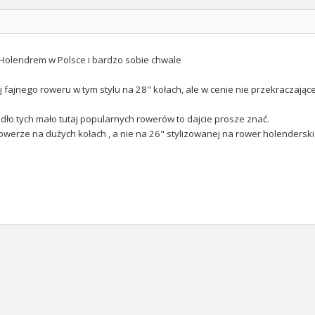
m Holendrem w Polsce i bardzo sobie chwale
 fajnego roweru w tym stylu na 28" kołach, ale w cenie nie przekraczającej 
ródło tych mało tutaj popularnych rowerów to dajcie prosze znać.
owerze na dużych kołach , a nie na 26" stylizowanej na rower holenderski