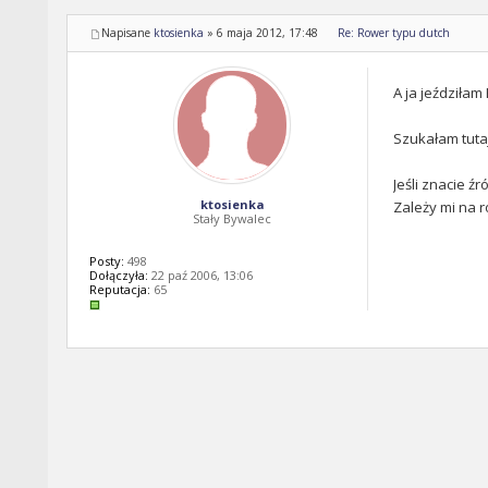
Napisane
ktosienka
»
6 maja 2012, 17:48
Re: Rower typu dutch
A ja jeździła
Szukałam tutaj
Jeśli znacie ź
ktosienka
Zależy mi na r
Stały Bywalec
Posty:
498
Dołączyła:
22 paź 2006, 13:06
Reputacja:
65