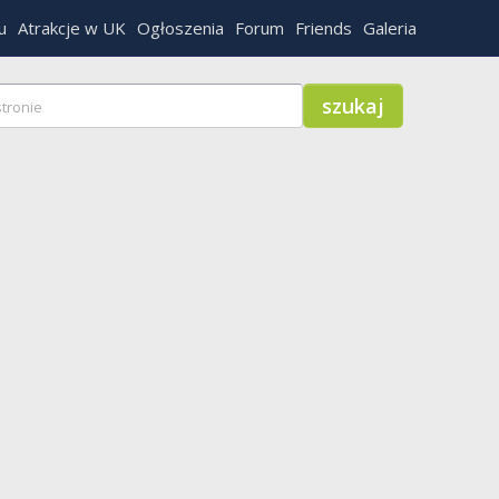
u
Atrakcje w UK
Ogłoszenia
Forum
Friends
Galeria