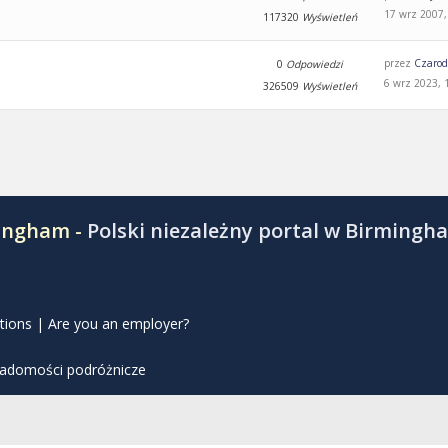
17 wrz 2007,
117320
Wyświetleń
przez
Czarod
0
Odpowiedzi
6 wrz 2023, 
326509
Wyświetleń
mingham -
Polski niezależny portal w Birmingh
tions
|
Are you an employer?
iadomości podróżnicze