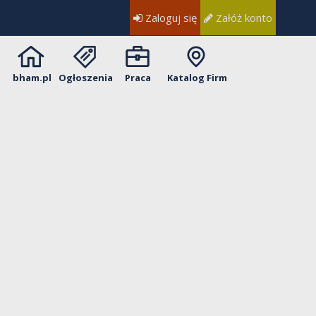
Zaloguj się
Załóż konto
bham.pl
Ogłoszenia
Praca
Katalog Firm