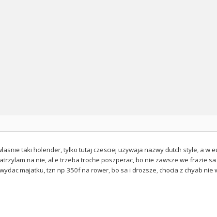
wlasnie taki holender, tylko tutaj czesciej uzywaja nazwy dutch style, a w
patrzylam na nie, al e trzeba troche poszperac, bo nie zawsze we frazie sa 
wydac majatku, tzn np 350f na rower, bo sa i drozsze, chocia z chyab nie w