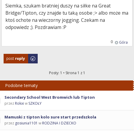
Siemka, szukam bratniej duszy na siłke na Great
Bridge/Tipton, czy znajde tu taką osobe ;> albo może ma
ktoś ochote na wieczorny jogging. Czekam na
odpowiedz ;). Pozdrawiam :P
0
Góra
Odpowiedz
Posty: 1 • Strona
1
z
1
Podobne tematy
Secondary School West Bromwich lub Tipton
przez
Rokxi
w
SZKOŁY
Mamuski z tipton kolo sure start przedszkola
przez
gosiunia1101
w
RODZINA I DZIECKO