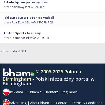
Szkola tipton jestesmy nowi
przez
anianowysacz
w
SZKOŁY
Jaki autobus z Tipton do Walsall
przez
Aga_Dz
w
SZUKAM INFORMACJI
Tipton Sports Academy
przez
DiamondGirl
w
ŚWIAT KOBIET
Powrót do SPORT
© 2006-2026 Polonia
Birmingham -
Polski niezależny portal w
Birmingham
Reklama
|
O bham.pl
|
Kontakt
|
Regulamin
Advertising
|
About bham.pl
|
Contact
|
Terms & Conditions