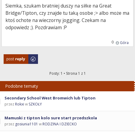
Siemka, szukam bratniej duszy na siłke na Great
Bridge/Tipton, czy znajde tu taką osobe ;> albo może ma
ktoś ochote na wieczorny jogging. Czekam na
odpowiedz ;). Pozdrawiam :P
0
Góra
Odpowiedz
Posty: 1 • Strona
1
z
1
Podobne tematy
Secondary School West Bromwich lub Tipton
przez
Rokxi
w
SZKOŁY
Mamuski z tipton kolo sure start przedszkola
przez
gosiunia1101
w
RODZINA I DZIECKO