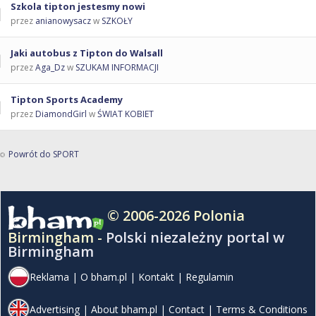
Szkola tipton jestesmy nowi
przez
anianowysacz
w
SZKOŁY
Jaki autobus z Tipton do Walsall
przez
Aga_Dz
w
SZUKAM INFORMACJI
Tipton Sports Academy
przez
DiamondGirl
w
ŚWIAT KOBIET
Powrót do SPORT
© 2006-2026 Polonia
Birmingham -
Polski niezależny portal w
Birmingham
Reklama
|
O bham.pl
|
Kontakt
|
Regulamin
Advertising
|
About bham.pl
|
Contact
|
Terms & Conditions