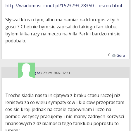
http://wiadomosci.onet.pl/1523793,28350 ... osceu.html
Slyszal ktos o tym, albo ma namiar na ktoregos z tych
gosci ? Chetnie bym sie zapisal do takiego fan klubu,
bylem kilka razy na meczu na Villa Park i bardzo mi sie
podobalo.
0
Góra
jarolong72
»
29 kwi 2007, 12:51
Troche siadla nasza inicjatywa z braku czasu raczej niz
lenistwa za co wielu sympatykow i kibicow przepraszam
cos sie kroji jednak na czasie zapewniam i licze na
pomoc. wszyscy pracujemy i nie mamy zadnych korzysci
finansowych z dzialalnosci tego fanklubu poprostu to
lubimy.