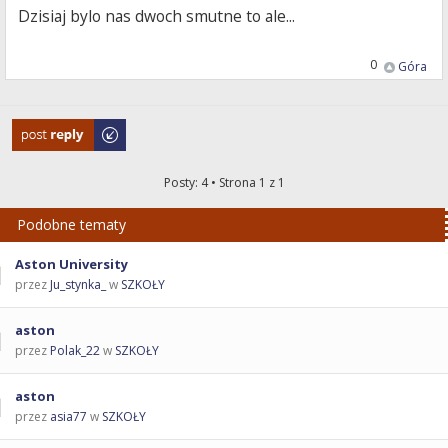
Dzisiaj bylo nas dwoch smutne to ale...
0
Góra
Odpowiedz
Posty: 4 • Strona
1
z
1
Podobne tematy
Aston University
przez
Ju_stynka_
w
SZKOŁY
aston
przez
Polak_22
w
SZKOŁY
aston
przez
asia77
w
SZKOŁY