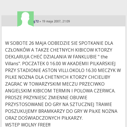
jarolong72
»
19 maja 2007, 21:09
W SOBOTE 26 MAJA ODBEDZIE SIE SPOTKANIE DLA
CZŁONKÓW A TAKZE CHETNYCH KIBICOW KTORZY
DEKLARUJA CHEĆ DZIALANIA W FANKLUBIE " the
Villans". POCZATEK 0 16.00 W AKADEMII PILKARSKIEJ
PRZY STADIONIE ASTON VILLI.OKOLO 16.30 MECZYK W
PILKE NOZNA DLA CHETNYCH KTORZY CHCIELIBY
ZAGRAC W TOWARZYSKIM MECZU PRZECIWKO
ANGIELSKIM KIBICOM TERMIN I POLOWA CZERWCA.
PROSZE PRZYNIESC ZMIENNE OBUWIE
PRZYSTOSOWANE DO GRY NA SZTUCZNEJ TRAWIE
POSZUKUJEMY BRAMKARZY DO GRY W PIŁKE NOŻNA
ORAZ DOŚWIADCZONYCH PIŁKARZY.
WSTEP WOLNY FREE!!!