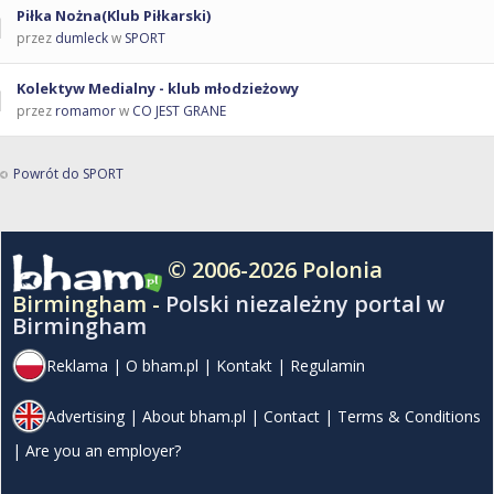
Piłka Nożna(Klub Piłkarski)
przez
dumleck
w
SPORT
Kolektyw Medialny - klub młodzieżowy
przez
romamor
w
CO JEST GRANE
Powrót do SPORT
© 2006-2026 Polonia
Birmingham -
Polski niezależny portal w
Birmingham
Reklama
|
O bham.pl
|
Kontakt
|
Regulamin
Advertising
|
About bham.pl
|
Contact
|
Terms & Conditions
|
Are you an employer?