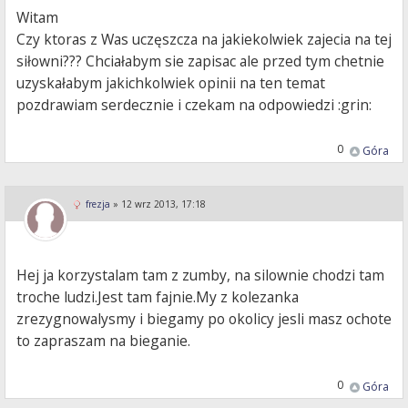
Witam
Czy ktoras z Was uczęszcza na jakiekolwiek zajecia na tej
siłowni??? Chciałabym sie zapisac ale przed tym chetnie
uzyskałabym jakichkolwiek opinii na ten temat
pozdrawiam serdecznie i czekam na odpowiedzi :grin:
0
Góra
frezja
»
12 wrz 2013, 17:18
Hej ja korzystalam tam z zumby, na silownie chodzi tam
troche ludzi.Jest tam fajnie.My z kolezanka
zrezygnowalysmy i biegamy po okolicy jesli masz ochote
to zapraszam na bieganie.
0
Góra