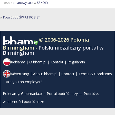
przez
anianowysacz
w
SZKOŁY
Powrót do ŚWIAT KOBIET
© 2006-2026 Polonia
Birmingham -
Polski niezależny portal w
Birmingham
Reklama
|
O bham.pl
|
Kontakt
|
Regulamin
Advertising
|
About bham.pl
|
Contact
|
Terms & Conditions
|
Are you an employer?
Polecamy:
Globmania.pl – Portal podróżniczy — Podróże,
wiadomości podróżnicze