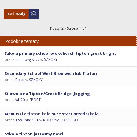
Odpowiedz
Posty: 2 • Strona
1
z
1
Podobne tematy
Szkola primary school w okolicach tipton great bright
przez
anianowysacz
w
SZKOŁY
Secondary School West Bromwich lub Tipton
przez
Rokxi
w
SZKOŁY
Silownia na Tipton/Great Bridge, Jogging
przez
wb20
w
SPORT
Mamuski z tipton kolo sure start przedszkola
przez
gosiunia1101
w
RODZINA I DZIECKO
Szkola tipton jestesmy nowi