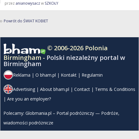
przez
anianowysacz
w
SZKOŁY
Powrót do ŚWIAT KOBIET
© 2006-2026 Polonia
Birmingham -
Polski niezależny portal w
Birmingham
Reklama
|
O bham.pl
|
Kontakt
|
Regulamin
Advertising
|
About bham.pl
|
Contact
|
Terms & Conditions
|
Are you an employer?
Polecamy:
Globmania.pl – Portal podróżniczy — Podróże,
wiadomości podróżnicze