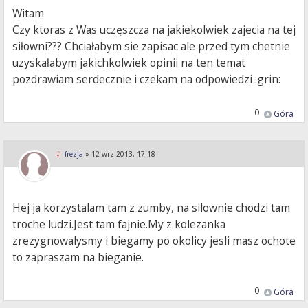
Witam
Czy ktoras z Was uczęszcza na jakiekolwiek zajecia na tej
siłowni??? Chciałabym sie zapisac ale przed tym chetnie
uzyskałabym jakichkolwiek opinii na ten temat
pozdrawiam serdecznie i czekam na odpowiedzi :grin:
0
Góra
frezja
»
12 wrz 2013, 17:18
Hej ja korzystalam tam z zumby, na silownie chodzi tam
troche ludzi.Jest tam fajnie.My z kolezanka
zrezygnowalysmy i biegamy po okolicy jesli masz ochote
to zapraszam na bieganie.
0
Góra