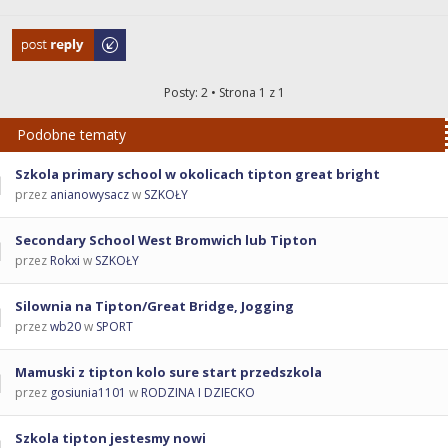
Odpowiedz
Posty: 2 • Strona
1
z
1
Podobne tematy
Szkola primary school w okolicach tipton great bright
przez
anianowysacz
w
SZKOŁY
Secondary School West Bromwich lub Tipton
przez
Rokxi
w
SZKOŁY
Silownia na Tipton/Great Bridge, Jogging
przez
wb20
w
SPORT
Mamuski z tipton kolo sure start przedszkola
przez
gosiunia1101
w
RODZINA I DZIECKO
Szkola tipton jestesmy nowi