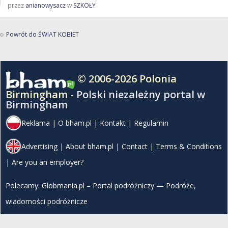
przez
anianowysacz
w
SZKOŁY
Powrót do ŚWIAT KOBIET
© 2006-2026 Polonia
Birmingham -
Polski niezależny portal w
Birmingham
Reklama
|
O bham.pl
|
Kontakt
|
Regulamin
Advertising
|
About bham.pl
|
Contact
|
Terms & Conditions
|
Are you an employer?
Polecamy:
Globmania.pl – Portal podróżniczy — Podróże,
wiadomości podróżnicze