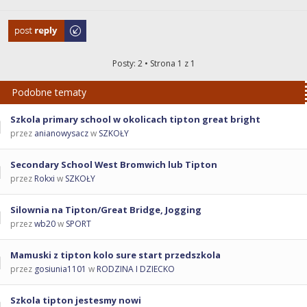
Odpowiedz
Posty: 2 • Strona
1
z
1
Podobne tematy
Szkola primary school w okolicach tipton great bright
przez
anianowysacz
w
SZKOŁY
Secondary School West Bromwich lub Tipton
przez
Rokxi
w
SZKOŁY
Silownia na Tipton/Great Bridge, Jogging
przez
wb20
w
SPORT
Mamuski z tipton kolo sure start przedszkola
przez
gosiunia1101
w
RODZINA I DZIECKO
Szkola tipton jestesmy nowi