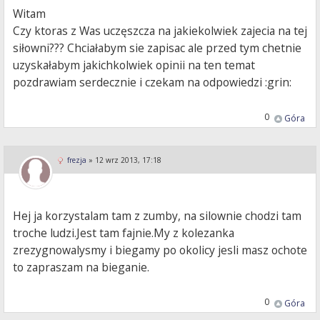
Witam
Czy ktoras z Was uczęszcza na jakiekolwiek zajecia na tej
siłowni??? Chciałabym sie zapisac ale przed tym chetnie
uzyskałabym jakichkolwiek opinii na ten temat
pozdrawiam serdecznie i czekam na odpowiedzi :grin:
0
Góra
frezja
»
12 wrz 2013, 17:18
Hej ja korzystalam tam z zumby, na silownie chodzi tam
troche ludzi.Jest tam fajnie.My z kolezanka
zrezygnowalysmy i biegamy po okolicy jesli masz ochote
to zapraszam na bieganie.
0
Góra