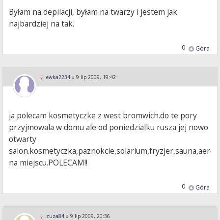
Byłam na depilacji, byłam na twarzy i jestem jak
najbardziej na tak.
0
Góra
ewka2234
»
9 lip 2009, 19:42
ja polecam kosmetyczke z west bromwich.do te pory
przyjmowala w domu ale od poniedzialku rusza jej nowo
otwarty
salon.kosmetyczka,paznokcie,solarium,fryzjer,sauna,aerob
na miejscu.POLECAM!!
0
Góra
zuza84
»
9 lip 2009, 20:36