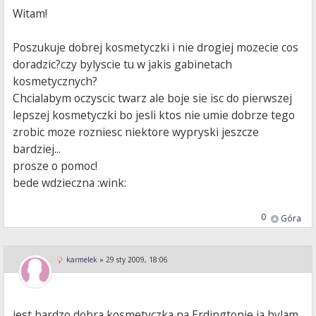
Witam!
Poszukuje dobrej kosmetyczki i nie drogiej mozecie cos
doradzic?czy bylyscie tu w jakis gabinetach
kosmetycznych?
Chcialabym oczyscic twarz ale boje sie isc do pierwszej
lepszej kosmetyczki bo jesli ktos nie umie dobrze tego
zrobic moze rozniesc niektore wypryski jeszcze
bardziej...
prosze o pomoc!
bede wdzieczna :wink:
0
Góra
karmelek
»
29 sty 2009, 18:06
jest bardzo dobra kosmetyczka na Erdingtonie ja bylam