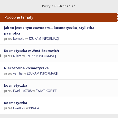
Posty: 14 • Strona
1
z
1
Podobne tematy
jak to jest z tym zawodem... kosmetyczka, stylistka
paznokci
przez
kompia
w
SZUKAM INFORMACJI
Kosmetyczka w West Bromwich
przez
Nikita
w
SZUKAM INFORMACJI
Nierzetelna kosmetyczka
przez
vanilia
w
SZUKAM INFORMACJI
kosmetyczka
przez
Ewelina0708
w
ŚWIAT KOBIET
Kosmetyczka
przez
Ewela23
w
PRACA