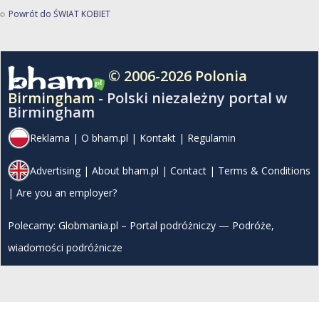
Powrót do ŚWIAT KOBIET
© 2006-2026 Polonia
Birmingham -
Polski niezależny portal w
Birmingham
Reklama
|
O bham.pl
|
Kontakt
|
Regulamin
Advertising
|
About bham.pl
|
Contact
|
Terms & Conditions
|
Are you an employer?
Polecamy:
Globmania.pl – Portal podróżniczy — Podróże,
wiadomości podróżnicze