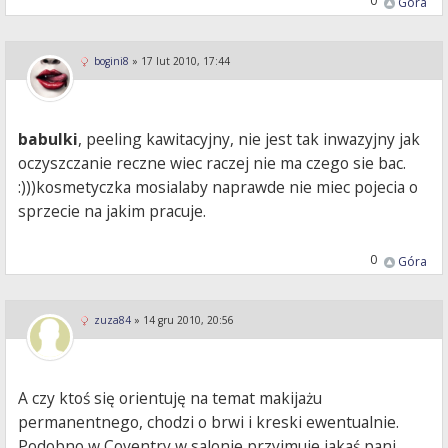
0
Góra
bogini8
»
17 lut 2010, 17:44
babulki
, peeling kawitacyjny, nie jest tak inwazyjny jak
oczyszczanie reczne wiec raczej nie ma czego sie bac.
:)))kosmetyczka mosialaby naprawde nie miec pojecia o
sprzecie na jakim pracuje.
0
Góra
zuza84
»
14 gru 2010, 20:56
A czy ktoś się orientuję na temat makijażu
permanentnego, chodzi o brwi i kreski ewentualnie.
Podobno w Coventry w salonie przyjmuje jakaś pani