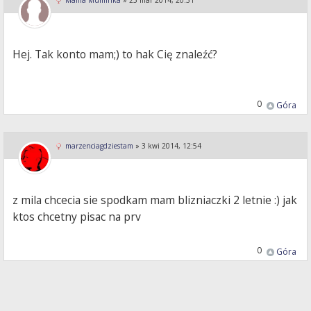
Mama Muminka
»
25 mar 2014, 20:31
Hej. Tak konto mam;) to hak Cię znaleźć?
0
Góra
marzenciagdziestam
»
3 kwi 2014, 12:54
z mila chcecia sie spodkam mam blizniaczki 2 letnie :) jak
ktos chcetny pisac na prv
0
Góra