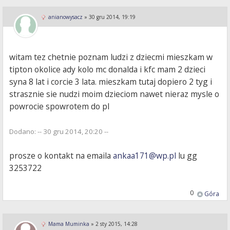
anianowysacz
»
30 gru 2014, 19:19
witam tez chetnie poznam ludzi z dziecmi mieszkam w
tipton okolice ady kolo mc donalda i kfc mam 2 dzieci
syna 8 lat i corcie 3 lata. mieszkam tutaj dopiero 2 tyg i
strasznie sie nudzi moim dzieciom nawet nieraz mysle o
powrocie spowrotem do pl
Dodano: -- 30 gru 2014, 20:20 --
prosze o kontakt na emaila
ankaa171@wp.pl
lu gg
3253722
0
Góra
Mama Muminka
»
2 sty 2015, 14:28