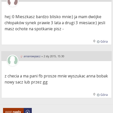
hej :0 Mieszkasz bardzo blisko mnie:) ja mam dwójke
chłopaków synek prawie 3 lata a drugi 3 miesiace:) jesli
masz ochote na spotkanie pisz -
0
Góra
anianowysacz
»
2 sty 2015, 15:30
z checia a ma pani fb prosze mnie wyszukac anna bobak
nowy sacz lub przez gg
0
Góra
Odpowiedz