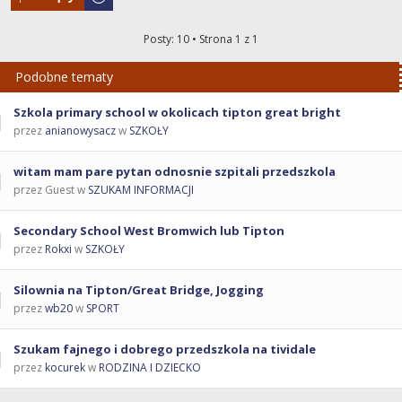
Posty: 10 • Strona
1
z
1
Podobne tematy
Szkola primary school w okolicach tipton great bright
przez
anianowysacz
w
SZKOŁY
witam mam pare pytan odnosnie szpitali przedszkola
przez Guest w
SZUKAM INFORMACJI
Secondary School West Bromwich lub Tipton
przez
Rokxi
w
SZKOŁY
Silownia na Tipton/Great Bridge, Jogging
przez
wb20
w
SPORT
Szukam fajnego i dobrego przedszkola na tividale
przez
kocurek
w
RODZINA I DZIECKO