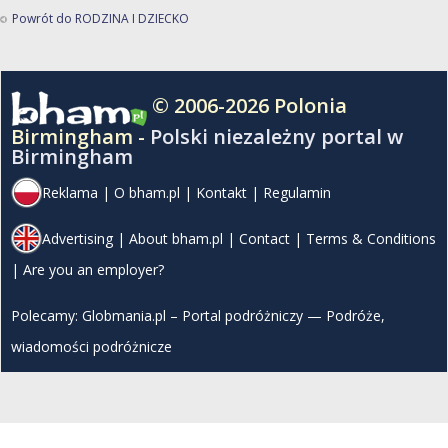
Powrót do RODZINA I DZIECKO
© 2006-2026 Polonia
Birmingham -
Polski niezależny portal w
Birmingham
Reklama
|
O bham.pl
|
Kontakt
|
Regulamin
Advertising
|
About bham.pl
|
Contact
|
Terms & Conditions
|
Are you an employer?
Polecamy:
Globmania.pl – Portal podróżniczy — Podróże,
wiadomości podróżnicze