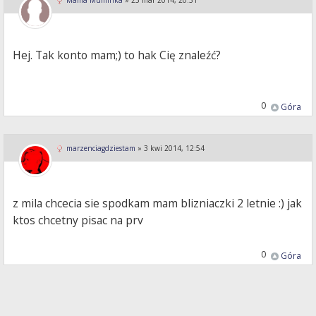
Mama Muminka
»
25 mar 2014, 20:31
Hej. Tak konto mam;) to hak Cię znaleźć?
0
Góra
marzenciagdziestam
»
3 kwi 2014, 12:54
z mila chcecia sie spodkam mam blizniaczki 2 letnie :) jak
ktos chcetny pisac na prv
0
Góra