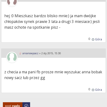
hej :0 Mieszkasz bardzo blisko mnie:) ja mam dwójke
chłopaków synek prawie 3 lata a drugi 3 miesiace:) jesli
masz ochote na spotkanie pisz -
0
Góra
anianowysacz
»
2 sty 2015, 15:30
z checia a ma pani fb prosze mnie wyszukac anna bobak
nowy sacz lub przez gg
0
Góra
Odpowiedz