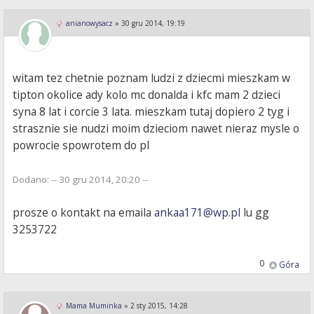
anianowysacz
»
30 gru 2014, 19:19
witam tez chetnie poznam ludzi z dziecmi mieszkam w
tipton okolice ady kolo mc donalda i kfc mam 2 dzieci
syna 8 lat i corcie 3 lata. mieszkam tutaj dopiero 2 tyg i
strasznie sie nudzi moim dzieciom nawet nieraz mysle o
powrocie spowrotem do pl
Dodano: -- 30 gru 2014, 20:20 --
prosze o kontakt na emaila
ankaa171@wp.pl
lu gg
3253722
0
Góra
Mama Muminka
»
2 sty 2015, 14:28