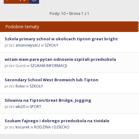
Posty: 10 • Strona
1
z
1
Podobne tematy
Szkola primary school w okolicach tipton great bright
przez
anianowysacz
w
SZKOŁY
witam mam pare pytan odnosnie szpitali przedszkola
przez Guest w
SZUKAM INFORMACJI
Secondary School West Bromwich lub Tipton
przez
Rokxi
w
SZKOŁY
Silownia na Tipton/Great Bridge, Jogging
przez
wb20
w
SPORT
Szukam fajnego i dobrego przedszkola na tividale
przez
kocurek
w
RODZINA I DZIECKO