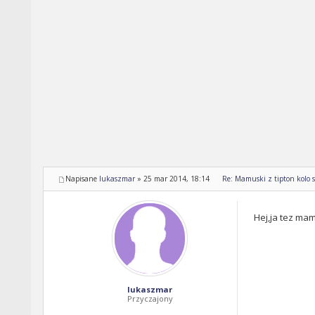
Napisane
lukaszmar
»
25 mar 2014, 18:14
Re: Mamuski z tipton kolo s
Hej,ja tez ma
lukaszmar
Przyczajony