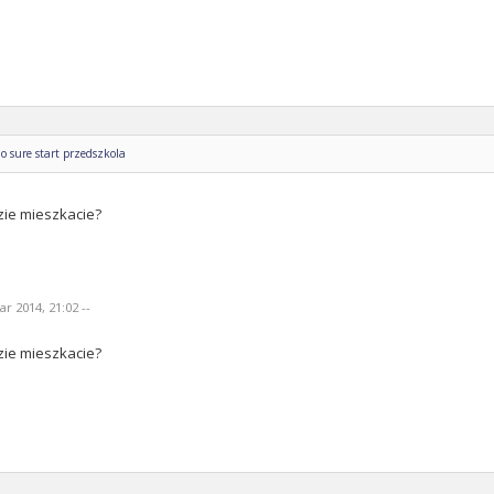
o sure start przedszkola
zie mieszkacie?
r 2014, 21:02 --
zie mieszkacie?