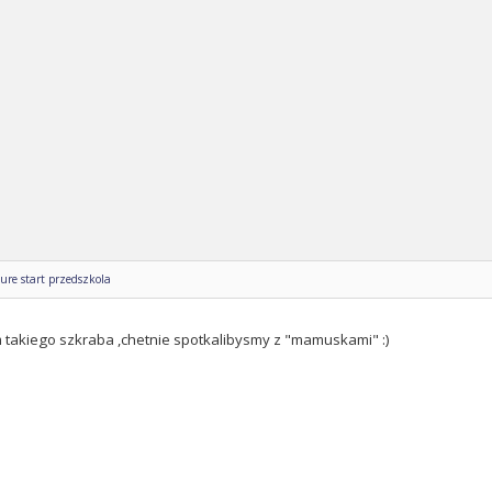
ure start przedszkola
m takiego szkraba ,chetnie spotkalibysmy z "mamuskami" :)