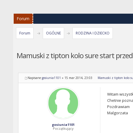
Forum
Forum
OGÓLNE
RODZINA I DZIECKO
Mamuski z tipton kolo sure start przed
Napisane
gosiunia1101
»
15 mar 2014, 23:03
Mamuski z tipton kolo su
Witam wszystk
Chetnie pozna
Pozdrawiam
Malgorzata
gosiunia1101
Początkujący