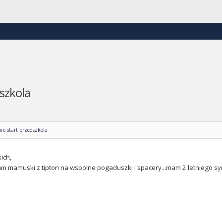
szkola
re start przedszkola
ich,
m mamuski z tipton na wspolne pogaduszki i spacery...mam 2 letniego sy