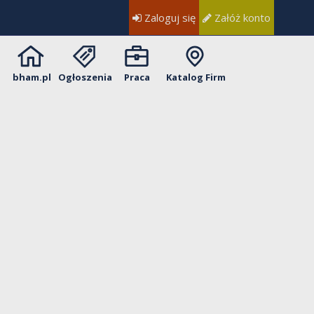
Zaloguj się
Załóż konto
bham.pl
Ogłoszenia
Praca
Katalog Firm