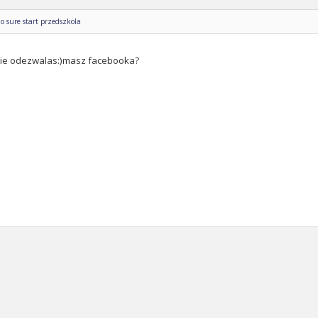
o sure start przedszkola
sie odezwalas:)masz facebooka?