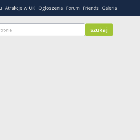
u
Atrakcje w UK
Ogłoszenia
Forum
Friends
Galeria