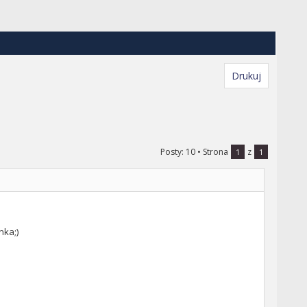
Drukuj
Posty: 10
• Strona
z
1
1
nka;)