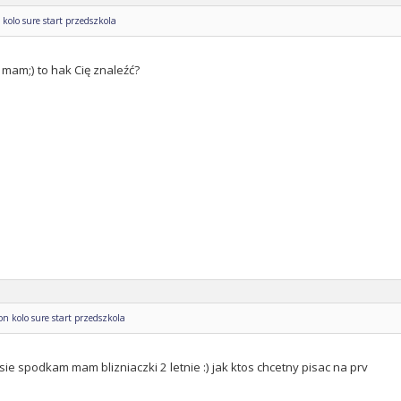
kolo sure start przedszkola
 mam;) to hak Cię znaleźć?
n kolo sure start przedszkola
 sie spodkam mam blizniaczki 2 letnie :) jak ktos chcetny pisac na prv