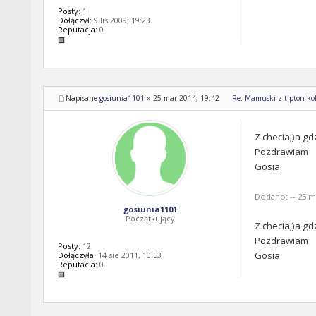
Posty:
1
Dołączył:
9 lis 2009, 19:23
Reputacja:
0
Napisane
gosiunia1101
»
25 mar 2014, 19:42
Re: Mamuski z tipton kol
Z checia;)a gd
Pozdrawiam
Gosia
Dodano: -- 25 ma
gosiunia1101
Początkujący
Z checia;)a gd
Pozdrawiam
Posty:
12
Gosia
Dołączyła:
14 sie 2011, 10:53
Reputacja:
0