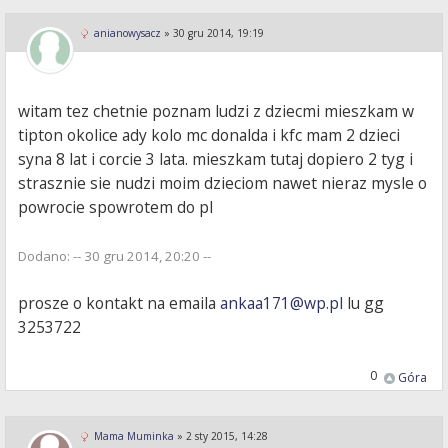
anianowysacz
»
30 gru 2014, 19:19
witam tez chetnie poznam ludzi z dziecmi mieszkam w
tipton okolice ady kolo mc donalda i kfc mam 2 dzieci
syna 8 lat i corcie 3 lata. mieszkam tutaj dopiero 2 tyg i
strasznie sie nudzi moim dzieciom nawet nieraz mysle o
powrocie spowrotem do pl
Dodano: -- 30 gru 2014, 20:20 --
prosze o kontakt na emaila
ankaa171@wp.pl
lu gg
3253722
0
Góra
Mama Muminka
»
2 sty 2015, 14:28