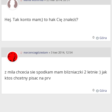
Mama Muminka
»
25 mar 2014, 20:31
Hej. Tak konto mam;) to hak Cię znaleźć?
0
Góra
marzenciagdziestam
»
3 kwi 2014, 12:54
z mila chcecia sie spodkam mam blizniaczki 2 letnie :) jak
ktos chcetny pisac na prv
0
Góra