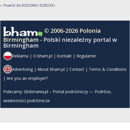
Powrót do RODZINA I DZIECKO
© 2006-2026 Polonia
Birmingham -
Polski niezależny portal w
Birmingham
Reklama
|
O bham.pl
|
Kontakt
|
Regulamin
Advertising
|
About bham.pl
|
Contact
|
Terms & Conditions
|
Are you an employer?
Polecamy:
Globmania.pl – Portal podróżniczy — Podróże,
wiadomości podróżnicze