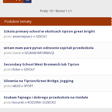
Posty: 10 • Strona
1
z
1
Podobne tematy
Szkola primary school w okolicach tipton great bright
przez
anianowysacz
w
SZKOŁY
witam mam pare pytan odnosnie szpitali przedszkola
przez Guest w
SZUKAM INFORMACJI
Secondary School West Bromwich lub Tipton
przez
Rokxi
w
SZKOŁY
Silownia na Tipton/Great Bridge, Jogging
przez
wb20
w
SPORT
Szukam fajnego i dobrego przedszkola na tividale
przez
kocurek
w
RODZINA I DZIECKO