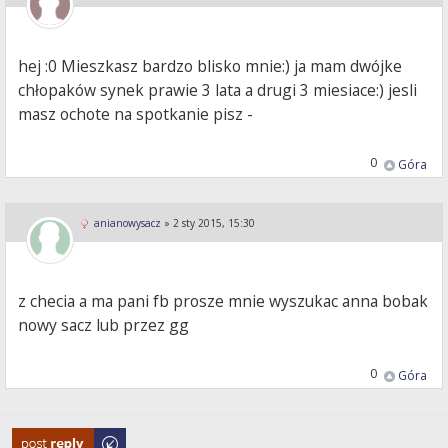
hej :0 Mieszkasz bardzo blisko mnie:) ja mam dwójke
chłopaków synek prawie 3 lata a drugi 3 miesiace:) jesli
masz ochote na spotkanie pisz -
0
Góra
anianowysacz
»
2 sty 2015, 15:30
z checia a ma pani fb prosze mnie wyszukac anna bobak
nowy sacz lub przez gg
0
Góra
Odpowiedz