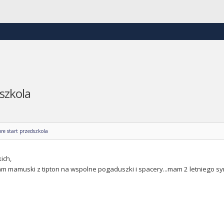
szkola
re start przedszkola
ich,
m mamuski z tipton na wspolne pogaduszki i spacery...mam 2 letniego sy