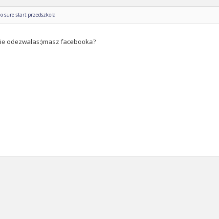
o sure start przedszkola
sie odezwalas:)masz facebooka?