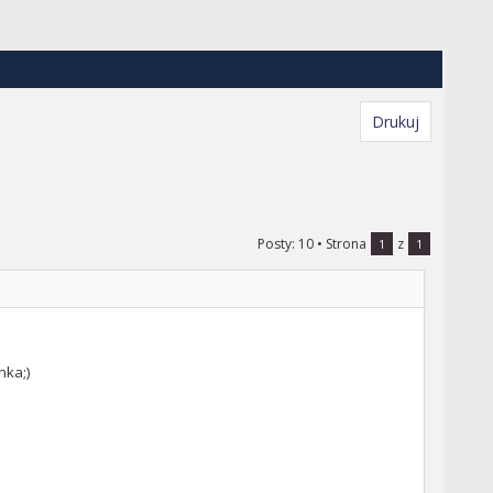
Drukuj
Posty: 10
• Strona
z
1
1
nka;)