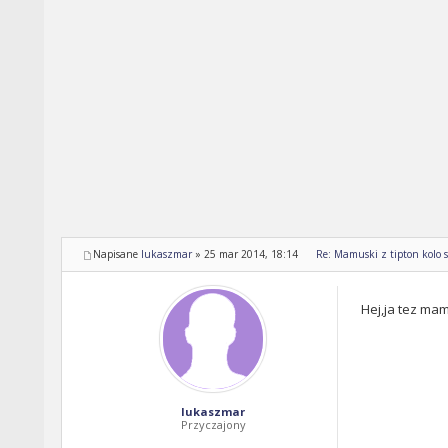
Napisane
lukaszmar
»
25 mar 2014, 18:14
Re: Mamuski z tipton kolo s
Hej,ja tez ma
lukaszmar
Przyczajony