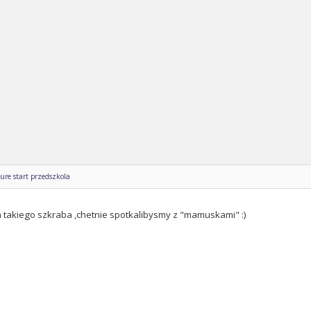
ure start przedszkola
m takiego szkraba ,chetnie spotkalibysmy z "mamuskami" :)