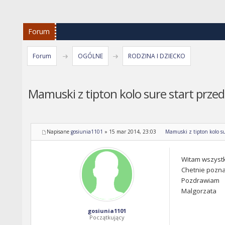
Forum
Forum
OGÓLNE
RODZINA I DZIECKO
Mamuski z tipton kolo sure start przed
Napisane
gosiunia1101
»
15 mar 2014, 23:03
Mamuski z tipton kolo su
Witam wszystk
Chetnie pozna
Pozdrawiam
Malgorzata
gosiunia1101
Początkujący