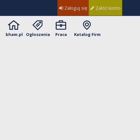
Zaloguj się
Załóż konto
bham.pl
Ogłoszenia
Praca
Katalog Firm