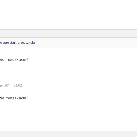
o sure start przedszkola
zie mieszkacie?
r 2014, 21:02 --
zie mieszkacie?