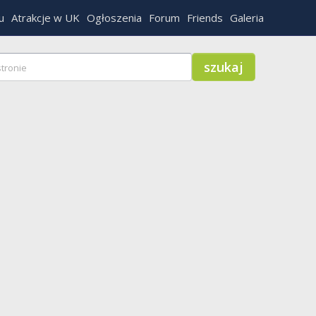
u
Atrakcje w UK
Ogłoszenia
Forum
Friends
Galeria