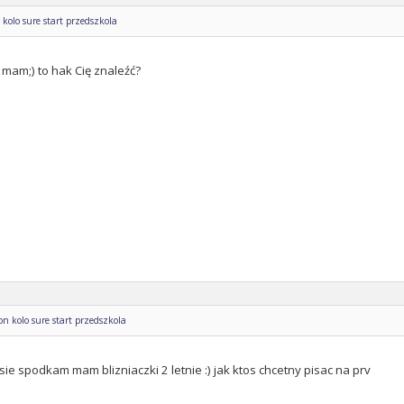
kolo sure start przedszkola
 mam;) to hak Cię znaleźć?
n kolo sure start przedszkola
 sie spodkam mam blizniaczki 2 letnie :) jak ktos chcetny pisac na prv