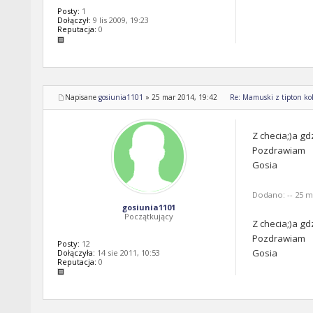
Posty:
1
Dołączył:
9 lis 2009, 19:23
Reputacja:
0
Napisane
gosiunia1101
»
25 mar 2014, 19:42
Re: Mamuski z tipton kol
Z checia;)a gd
Pozdrawiam
Gosia
Dodano: -- 25 ma
gosiunia1101
Początkujący
Z checia;)a gd
Pozdrawiam
Posty:
12
Gosia
Dołączyła:
14 sie 2011, 10:53
Reputacja:
0