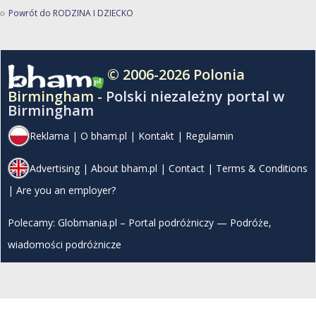
Powrót do RODZINA I DZIECKO
© 2006-2026 Polonia
Birmingham -
Polski niezależny portal w
Birmingham
Reklama
|
O bham.pl
|
Kontakt
|
Regulamin
Advertising
|
About bham.pl
|
Contact
|
Terms & Conditions
|
Are you an employer?
Polecamy:
Globmania.pl – Portal podróżniczy — Podróże,
wiadomości podróżnicze