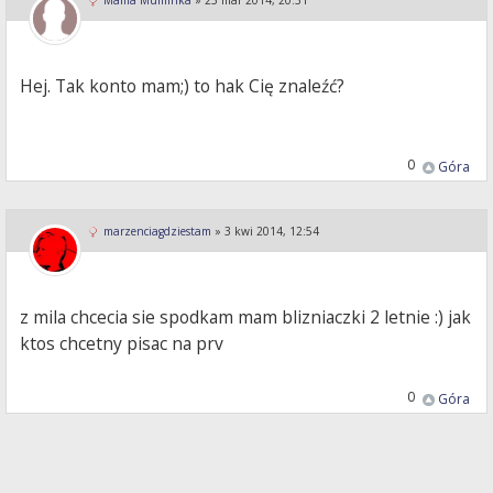
Mama Muminka
»
25 mar 2014, 20:31
Hej. Tak konto mam;) to hak Cię znaleźć?
0
Góra
marzenciagdziestam
»
3 kwi 2014, 12:54
z mila chcecia sie spodkam mam blizniaczki 2 letnie :) jak
ktos chcetny pisac na prv
0
Góra