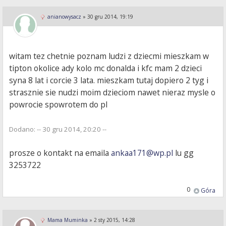
anianowysacz
»
30 gru 2014, 19:19
witam tez chetnie poznam ludzi z dziecmi mieszkam w
tipton okolice ady kolo mc donalda i kfc mam 2 dzieci
syna 8 lat i corcie 3 lata. mieszkam tutaj dopiero 2 tyg i
strasznie sie nudzi moim dzieciom nawet nieraz mysle o
powrocie spowrotem do pl
Dodano: -- 30 gru 2014, 20:20 --
prosze o kontakt na emaila
ankaa171@wp.pl
lu gg
3253722
0
Góra
Mama Muminka
»
2 sty 2015, 14:28