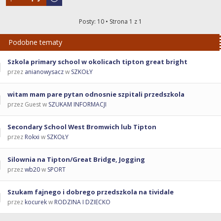
Posty: 10 • Strona
1
z
1
Podobne tematy
Szkola primary school w okolicach tipton great bright
przez
anianowysacz
w
SZKOŁY
witam mam pare pytan odnosnie szpitali przedszkola
przez Guest w
SZUKAM INFORMACJI
Secondary School West Bromwich lub Tipton
przez
Rokxi
w
SZKOŁY
Silownia na Tipton/Great Bridge, Jogging
przez
wb20
w
SPORT
Szukam fajnego i dobrego przedszkola na tividale
przez
kocurek
w
RODZINA I DZIECKO