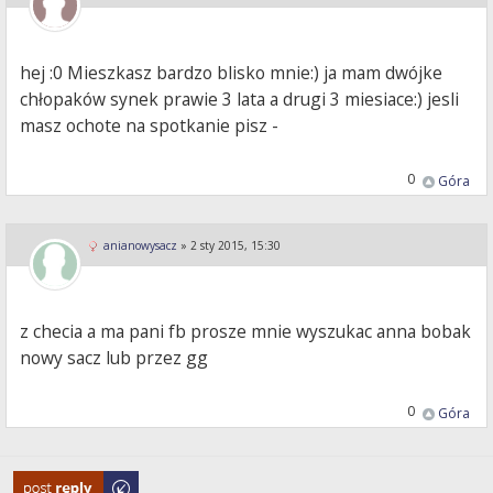
hej :0 Mieszkasz bardzo blisko mnie:) ja mam dwójke
chłopaków synek prawie 3 lata a drugi 3 miesiace:) jesli
masz ochote na spotkanie pisz -
0
Góra
anianowysacz
»
2 sty 2015, 15:30
z checia a ma pani fb prosze mnie wyszukac anna bobak
nowy sacz lub przez gg
0
Góra
Odpowiedz