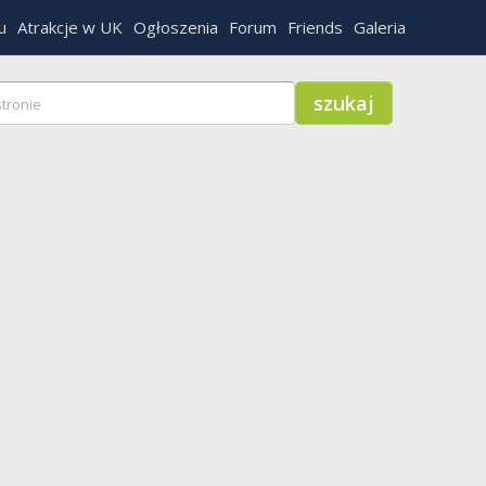
u
Atrakcje w UK
Ogłoszenia
Forum
Friends
Galeria