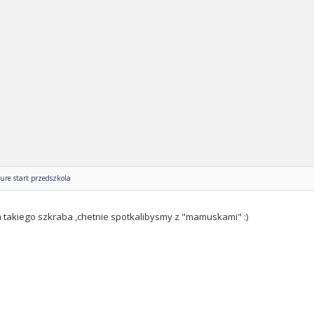
ure start przedszkola
m takiego szkraba ,chetnie spotkalibysmy z "mamuskami" :)