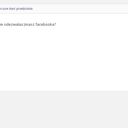
o sure start przedszkola
sie odezwalas:)masz facebooka?