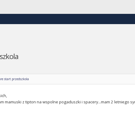
szkola
re start przedszkola
ich,
m mamuski z tipton na wspolne pogaduszki i spacery...mam 2 letniego sy