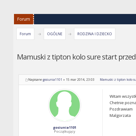
Forum
Forum
OGÓLNE
RODZINA I DZIECKO
Mamuski z tipton kolo sure start przed
Napisane
gosiunia1101
»
15 mar 2014, 23:03
Mamuski z tipton kolo su
Witam wszystk
Chetnie pozna
Pozdrawiam
Malgorzata
gosiunia1101
Początkujący