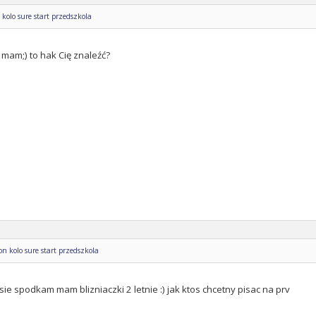
kolo sure start przedszkola
 mam;) to hak Cię znaleźć?
n kolo sure start przedszkola
 sie spodkam mam blizniaczki 2 letnie :) jak ktos chcetny pisac na prv