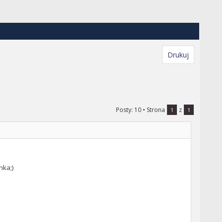
Drukuj
Posty: 10
• Strona
z
1
1
nka;)