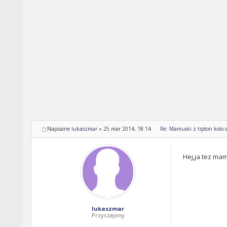
Napisane
lukaszmar
»
25 mar 2014, 18:14
Re: Mamuski z tipton kolo s
Hej,ja tez ma
lukaszmar
Przyczajony