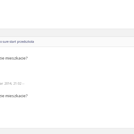
o sure start przedszkola
zie mieszkacie?
r 2014, 21:02 --
zie mieszkacie?