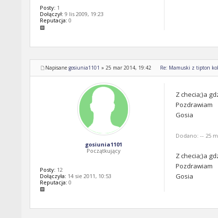
Posty:
1
Dołączył:
9 lis 2009, 19:23
Reputacja:
0
Napisane
gosiunia1101
»
25 mar 2014, 19:42
Re: Mamuski z tipton kol
Z checia;)a gd
Pozdrawiam
Gosia
Dodano: -- 25 ma
gosiunia1101
Początkujący
Z checia;)a gd
Pozdrawiam
Posty:
12
Gosia
Dołączyła:
14 sie 2011, 10:53
Reputacja:
0