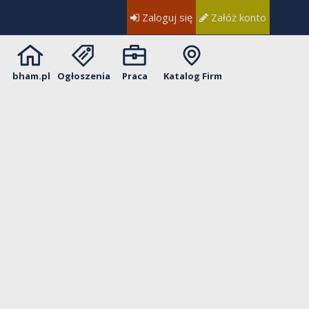
Zaloguj się
Załóż konto
bham.pl
Ogłoszenia
Praca
Katalog Firm