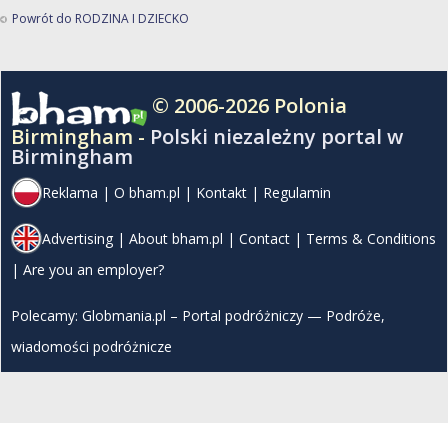
Powrót do RODZINA I DZIECKO
© 2006-2026 Polonia
Birmingham -
Polski niezależny portal w
Birmingham
Reklama
|
O bham.pl
|
Kontakt
|
Regulamin
Advertising
|
About bham.pl
|
Contact
|
Terms & Conditions
|
Are you an employer?
Polecamy:
Globmania.pl – Portal podróżniczy — Podróże,
wiadomości podróżnicze