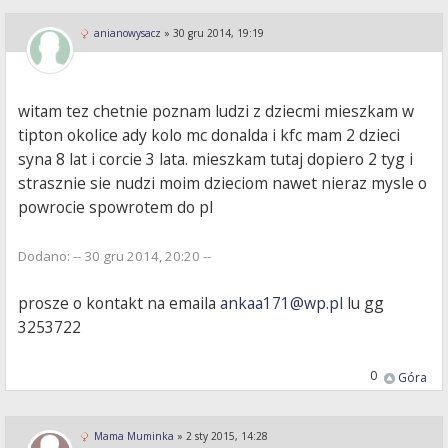
anianowysacz
»
30 gru 2014, 19:19
witam tez chetnie poznam ludzi z dziecmi mieszkam w
tipton okolice ady kolo mc donalda i kfc mam 2 dzieci
syna 8 lat i corcie 3 lata. mieszkam tutaj dopiero 2 tyg i
strasznie sie nudzi moim dzieciom nawet nieraz mysle o
powrocie spowrotem do pl
Dodano: -- 30 gru 2014, 20:20 --
prosze o kontakt na emaila
ankaa171@wp.pl
lu gg
3253722
0
Góra
Mama Muminka
»
2 sty 2015, 14:28