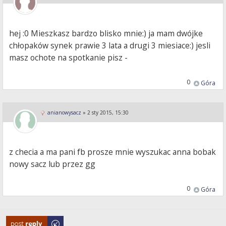
hej :0 Mieszkasz bardzo blisko mnie:) ja mam dwójke
chłopaków synek prawie 3 lata a drugi 3 miesiace:) jesli
masz ochote na spotkanie pisz -
0
Góra
anianowysacz
»
2 sty 2015, 15:30
z checia a ma pani fb prosze mnie wyszukac anna bobak
nowy sacz lub przez gg
0
Góra
Odpowiedz