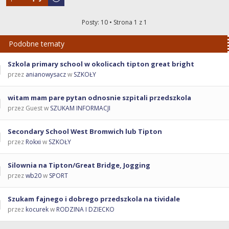
Posty: 10 • Strona
1
z
1
Podobne tematy
Szkola primary school w okolicach tipton great bright
przez
anianowysacz
w
SZKOŁY
witam mam pare pytan odnosnie szpitali przedszkola
przez Guest w
SZUKAM INFORMACJI
Secondary School West Bromwich lub Tipton
przez
Rokxi
w
SZKOŁY
Silownia na Tipton/Great Bridge, Jogging
przez
wb20
w
SPORT
Szukam fajnego i dobrego przedszkola na tividale
przez
kocurek
w
RODZINA I DZIECKO