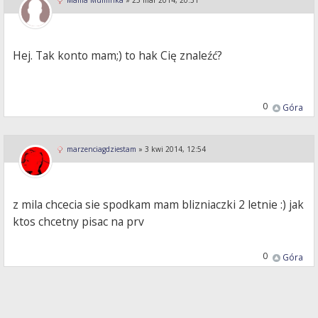
Mama Muminka
»
25 mar 2014, 20:31
Hej. Tak konto mam;) to hak Cię znaleźć?
0
Góra
marzenciagdziestam
»
3 kwi 2014, 12:54
z mila chcecia sie spodkam mam blizniaczki 2 letnie :) jak
ktos chcetny pisac na prv
0
Góra