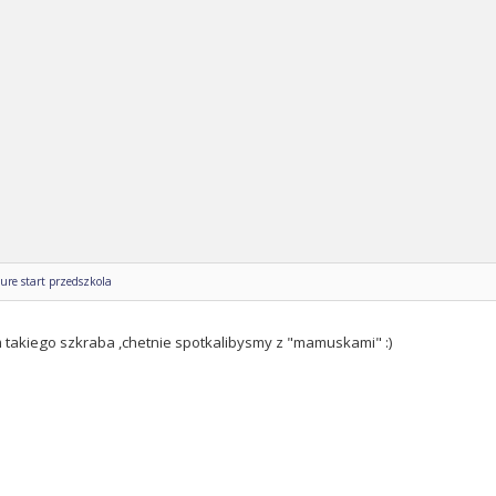
ure start przedszkola
m takiego szkraba ,chetnie spotkalibysmy z "mamuskami" :)