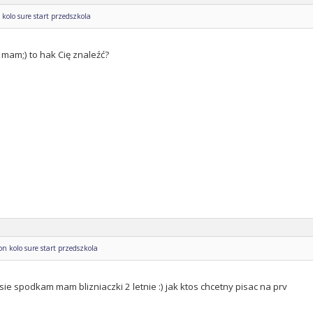
kolo sure start przedszkola
 mam;) to hak Cię znaleźć?
n kolo sure start przedszkola
 sie spodkam mam blizniaczki 2 letnie :) jak ktos chcetny pisac na prv