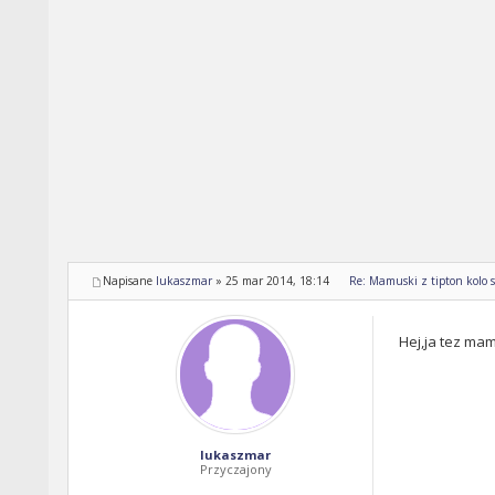
Napisane
lukaszmar
»
25 mar 2014, 18:14
Re: Mamuski z tipton kolo s
Hej,ja tez ma
lukaszmar
Przyczajony