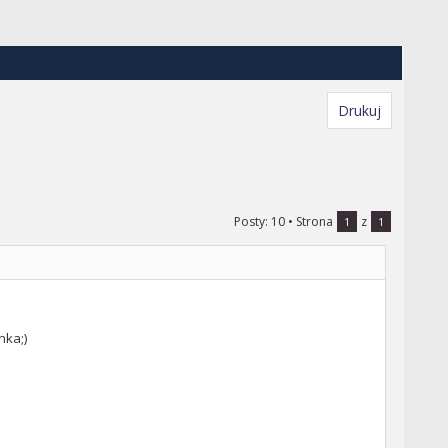
Drukuj
Posty: 10
• Strona
z
1
1
nka;)