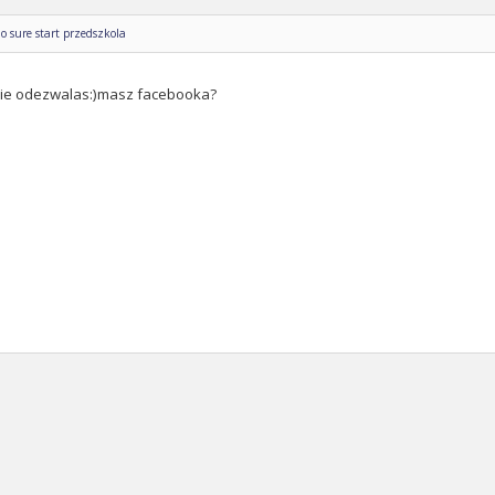
o sure start przedszkola
sie odezwalas:)masz facebooka?