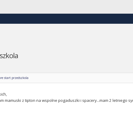
szkola
re start przedszkola
ich,
m mamuski z tipton na wspolne pogaduszki i spacery...mam 2 letniego sy