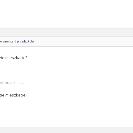
o sure start przedszkola
zie mieszkacie?
r 2014, 21:02 --
zie mieszkacie?