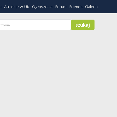
u
Atrakcje w UK
Ogłoszenia
Forum
Friends
Galeria