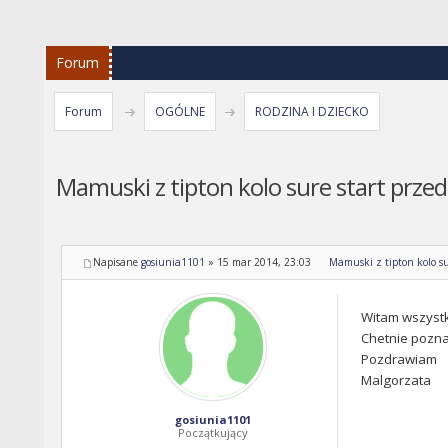
Forum
Forum
OGÓLNE
RODZINA I DZIECKO
Mamuski z tipton kolo sure start przed
Napisane
gosiunia1101
»
15 mar 2014, 23:03
Mamuski z tipton kolo su
Witam wszystk
Chetnie pozna
Pozdrawiam
Malgorzata
gosiunia1101
Początkujący