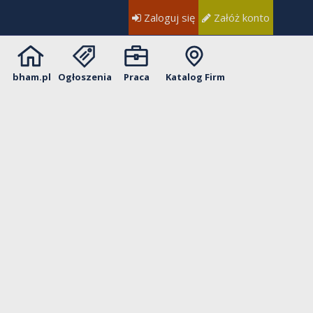
Zaloguj się
Załóż konto
bham.pl
Ogłoszenia
Praca
Katalog Firm