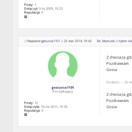
Posty:
1
Dołączył:
9 lis 2009, 19:23
Reputacja:
0
Napisane
gosiunia1101
»
25 mar 2014, 19:42
Re: Mamuski z tipton kol
Z checia;)a gd
Pozdrawiam
Gosia
Dodano: -- 25 ma
gosiunia1101
Początkujący
Z checia;)a gd
Pozdrawiam
Posty:
12
Gosia
Dołączyła:
14 sie 2011, 10:53
Reputacja:
0