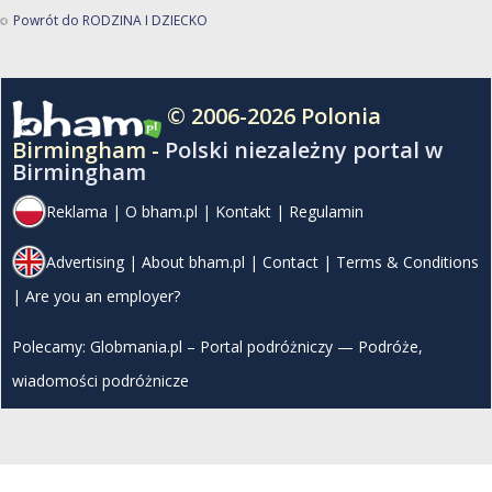
Powrót do RODZINA I DZIECKO
© 2006-2026 Polonia
Birmingham -
Polski niezależny portal w
Birmingham
Reklama
|
O bham.pl
|
Kontakt
|
Regulamin
Advertising
|
About bham.pl
|
Contact
|
Terms & Conditions
|
Are you an employer?
Polecamy:
Globmania.pl – Portal podróżniczy — Podróże,
wiadomości podróżnicze