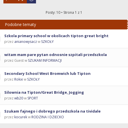
Posty: 10 • Strona
1
z
1
Podobne tematy
Szkola primary school w okolicach tipton great bright
przez
anianowysacz
w
SZKOŁY
witam mam pare pytan odnosnie szpitali przedszkola
przez Guest w
SZUKAM INFORMACJI
Secondary School West Bromwich lub Tipton
przez
Rokxi
w
SZKOŁY
Silownia na Tipton/Great Bridge, Jogging
przez
wb20
w
SPORT
Szukam fajnego i dobrego przedszkola na tividale
przez
kocurek
w
RODZINA I DZIECKO