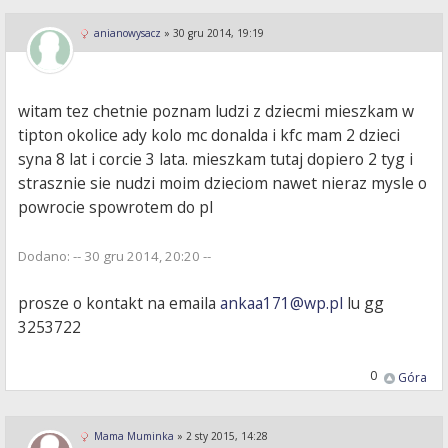
anianowysacz
»
30 gru 2014, 19:19
witam tez chetnie poznam ludzi z dziecmi mieszkam w
tipton okolice ady kolo mc donalda i kfc mam 2 dzieci
syna 8 lat i corcie 3 lata. mieszkam tutaj dopiero 2 tyg i
strasznie sie nudzi moim dzieciom nawet nieraz mysle o
powrocie spowrotem do pl
Dodano: -- 30 gru 2014, 20:20 --
prosze o kontakt na emaila
ankaa171@wp.pl
lu gg
3253722
0
Góra
Mama Muminka
»
2 sty 2015, 14:28