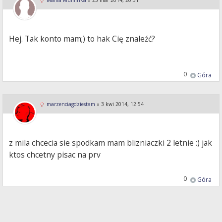
Mama Muminka
»
25 mar 2014, 20:31
Hej. Tak konto mam;) to hak Cię znaleźć?
0
Góra
marzenciagdziestam
»
3 kwi 2014, 12:54
z mila chcecia sie spodkam mam blizniaczki 2 letnie :) jak
ktos chcetny pisac na prv
0
Góra