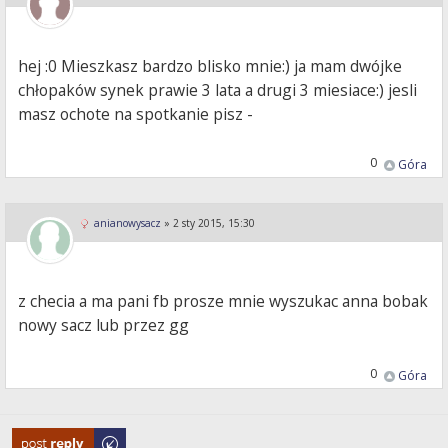
hej :0 Mieszkasz bardzo blisko mnie:) ja mam dwójke
chłopaków synek prawie 3 lata a drugi 3 miesiace:) jesli
masz ochote na spotkanie pisz -
0
Góra
anianowysacz
»
2 sty 2015, 15:30
z checia a ma pani fb prosze mnie wyszukac anna bobak
nowy sacz lub przez gg
0
Góra
Odpowiedz