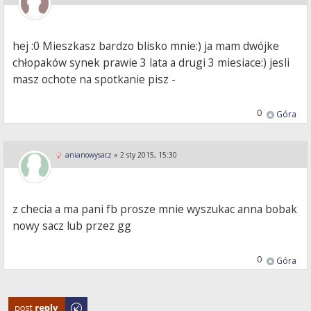
hej :0 Mieszkasz bardzo blisko mnie:) ja mam dwójke
chłopaków synek prawie 3 lata a drugi 3 miesiace:) jesli
masz ochote na spotkanie pisz -
0
Góra
anianowysacz
»
2 sty 2015, 15:30
z checia a ma pani fb prosze mnie wyszukac anna bobak
nowy sacz lub przez gg
0
Góra
Odpowiedz