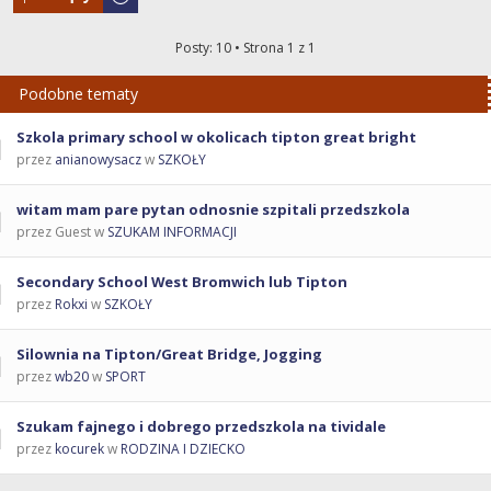
Posty: 10 • Strona
1
z
1
Podobne tematy
Szkola primary school w okolicach tipton great bright
przez
anianowysacz
w
SZKOŁY
witam mam pare pytan odnosnie szpitali przedszkola
przez Guest w
SZUKAM INFORMACJI
Secondary School West Bromwich lub Tipton
przez
Rokxi
w
SZKOŁY
Silownia na Tipton/Great Bridge, Jogging
przez
wb20
w
SPORT
Szukam fajnego i dobrego przedszkola na tividale
przez
kocurek
w
RODZINA I DZIECKO