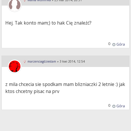
Mama Muminka
»
25 mar 2014, 20:31
Hej. Tak konto mam;) to hak Cię znaleźć?
0
Góra
marzenciagdziestam
»
3 kwi 2014, 12:54
z mila chcecia sie spodkam mam blizniaczki 2 letnie :) jak
ktos chcetny pisac na prv
0
Góra