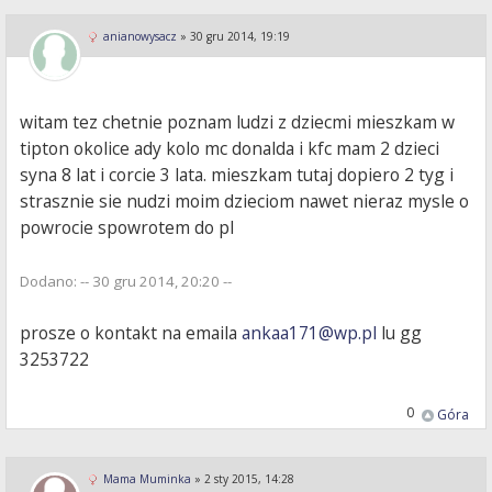
anianowysacz
»
30 gru 2014, 19:19
witam tez chetnie poznam ludzi z dziecmi mieszkam w
tipton okolice ady kolo mc donalda i kfc mam 2 dzieci
syna 8 lat i corcie 3 lata. mieszkam tutaj dopiero 2 tyg i
strasznie sie nudzi moim dzieciom nawet nieraz mysle o
powrocie spowrotem do pl
Dodano: -- 30 gru 2014, 20:20 --
prosze o kontakt na emaila
ankaa171@wp.pl
lu gg
3253722
0
Góra
Mama Muminka
»
2 sty 2015, 14:28