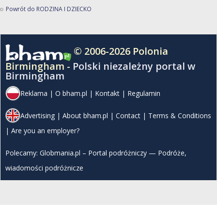
Powrót do RODZINA I DZIECKO
© 2006-2026 Polonia
Birmingham -
Polski niezależny portal w
Birmingham
Reklama
|
O bham.pl
|
Kontakt
|
Regulamin
Advertising
|
About bham.pl
|
Contact
|
Terms & Conditions
|
Are you an employer?
Polecamy:
Globmania.pl – Portal podróżniczy — Podróże,
wiadomości podróżnicze