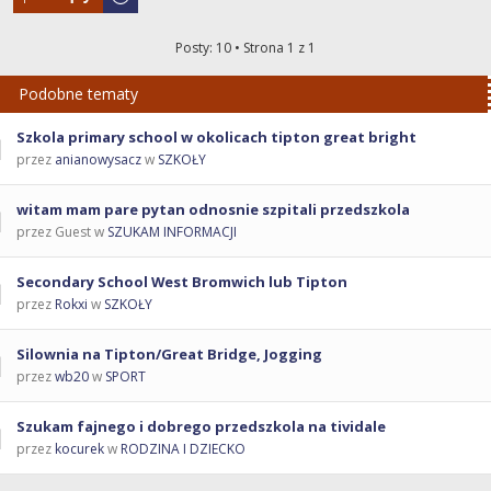
Posty: 10 • Strona
1
z
1
Podobne tematy
Szkola primary school w okolicach tipton great bright
przez
anianowysacz
w
SZKOŁY
witam mam pare pytan odnosnie szpitali przedszkola
przez Guest w
SZUKAM INFORMACJI
Secondary School West Bromwich lub Tipton
przez
Rokxi
w
SZKOŁY
Silownia na Tipton/Great Bridge, Jogging
przez
wb20
w
SPORT
Szukam fajnego i dobrego przedszkola na tividale
przez
kocurek
w
RODZINA I DZIECKO