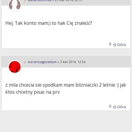
Mama Muminka
»
25 mar 2014, 20:31
Hej. Tak konto mam;) to hak Cię znaleźć?
0
Góra
marzenciagdziestam
»
3 kwi 2014, 12:54
z mila chcecia sie spodkam mam blizniaczki 2 letnie :) jak
ktos chcetny pisac na prv
0
Góra