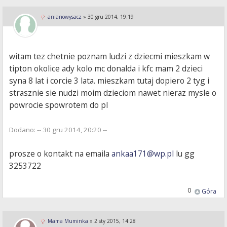
anianowysacz
»
30 gru 2014, 19:19
witam tez chetnie poznam ludzi z dziecmi mieszkam w
tipton okolice ady kolo mc donalda i kfc mam 2 dzieci
syna 8 lat i corcie 3 lata. mieszkam tutaj dopiero 2 tyg i
strasznie sie nudzi moim dzieciom nawet nieraz mysle o
powrocie spowrotem do pl
Dodano: -- 30 gru 2014, 20:20 --
prosze o kontakt na emaila
ankaa171@wp.pl
lu gg
3253722
0
Góra
Mama Muminka
»
2 sty 2015, 14:28