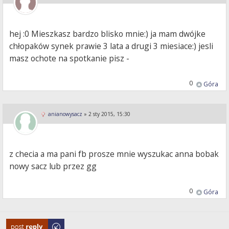
hej :0 Mieszkasz bardzo blisko mnie:) ja mam dwójke
chłopaków synek prawie 3 lata a drugi 3 miesiace:) jesli
masz ochote na spotkanie pisz -
0
Góra
anianowysacz
»
2 sty 2015, 15:30
z checia a ma pani fb prosze mnie wyszukac anna bobak
nowy sacz lub przez gg
0
Góra
Odpowiedz