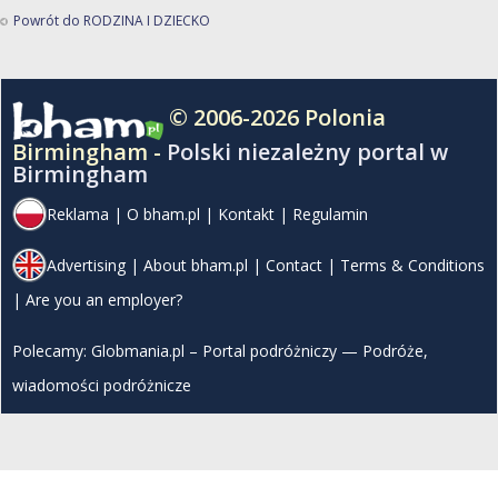
Powrót do RODZINA I DZIECKO
© 2006-2026 Polonia
Birmingham -
Polski niezależny portal w
Birmingham
Reklama
|
O bham.pl
|
Kontakt
|
Regulamin
Advertising
|
About bham.pl
|
Contact
|
Terms & Conditions
|
Are you an employer?
Polecamy:
Globmania.pl – Portal podróżniczy — Podróże,
wiadomości podróżnicze