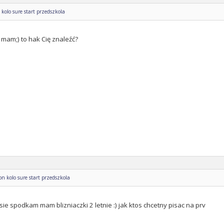
kolo sure start przedszkola
 mam;) to hak Cię znaleźć?
n kolo sure start przedszkola
 sie spodkam mam blizniaczki 2 letnie :) jak ktos chcetny pisac na prv