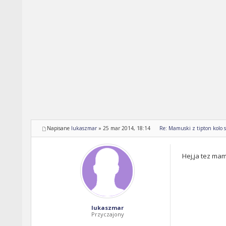
Napisane
lukaszmar
»
25 mar 2014, 18:14
Re: Mamuski z tipton kolo s
Hej,ja tez ma
lukaszmar
Przyczajony