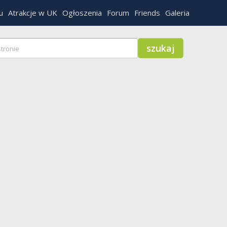
u
Atrakcje w UK
Ogłoszenia
Forum
Friends
Galeria