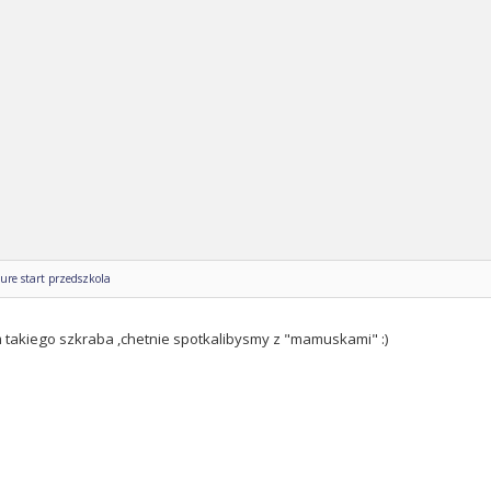
ure start przedszkola
m takiego szkraba ,chetnie spotkalibysmy z "mamuskami" :)