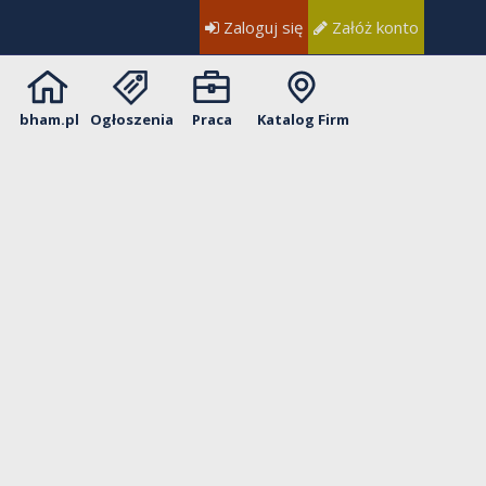
Zaloguj się
Załóż konto
bham.pl
Ogłoszenia
Praca
Katalog Firm