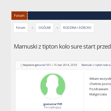
Forum
Forum
OGÓLNE
RODZINA I DZIECKO
Mamuski z tipton kolo sure start przed
Napisane
gosiunia1101
»
15 mar 2014, 23:03
Mamuski z tipton kolo su
Witam wszystk
Chetnie pozna
Pozdrawiam
Malgorzata
gosiunia1101
Początkujący