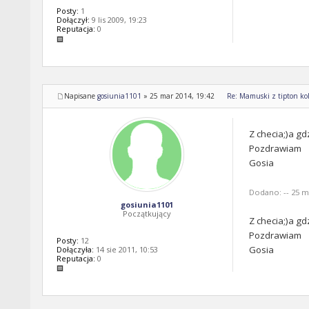
Posty:
1
Dołączył:
9 lis 2009, 19:23
Reputacja:
0
Napisane
gosiunia1101
»
25 mar 2014, 19:42
Re: Mamuski z tipton kol
Z checia;)a gd
Pozdrawiam
Gosia
Dodano: -- 25 ma
gosiunia1101
Początkujący
Z checia;)a gd
Pozdrawiam
Posty:
12
Gosia
Dołączyła:
14 sie 2011, 10:53
Reputacja:
0