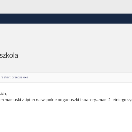
szkola
re start przedszkola
ich,
m mamuski z tipton na wspolne pogaduszki i spacery...mam 2 letniego sy