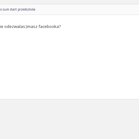
o sure start przedszkola
sie odezwalas:)masz facebooka?