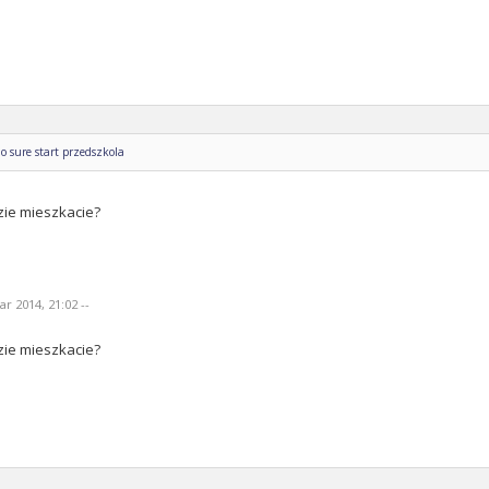
o sure start przedszkola
zie mieszkacie?
r 2014, 21:02 --
zie mieszkacie?