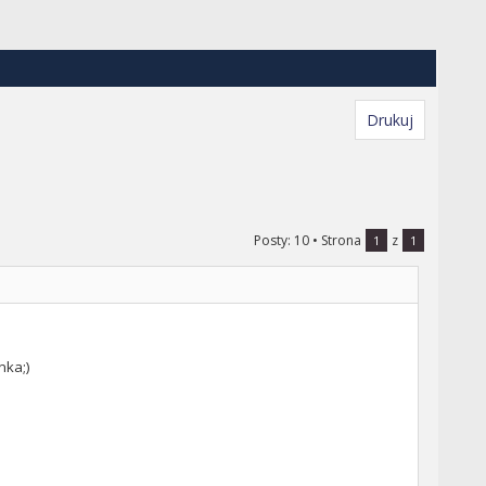
Drukuj
Posty: 10
• Strona
z
1
1
nka;)