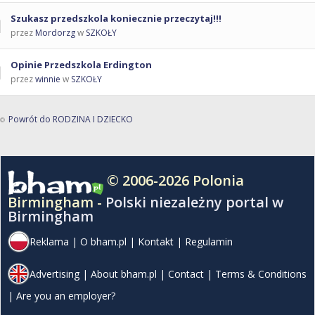
Szukasz przedszkola koniecznie przeczytaj!!!
przez
Mordorzg
w
SZKOŁY
Opinie Przedszkola Erdington
przez
winnie
w
SZKOŁY
Powrót do RODZINA I DZIECKO
© 2006-2026 Polonia
Birmingham -
Polski niezależny portal w
Birmingham
Reklama
|
O bham.pl
|
Kontakt
|
Regulamin
Advertising
|
About bham.pl
|
Contact
|
Terms & Conditions
|
Are you an employer?