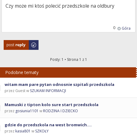
Czy może mi ktoś polecić przedszkole na oldbury
0
Góra
Odpowiedz
Posty: 1 • Strona
1
z
1
Podobne tematy
witam mam pare pytan odnosnie szpitali przedszkola
przez Guest w
SZUKAM INFORMACJI
Mamuski z tipton kolo sure start przedszkola
przez
gosiunia1101
w
RODZINA I DZIECKO
gdzie do przedszkola na west bromwich....
przez
kasia801
w
SZKOŁY