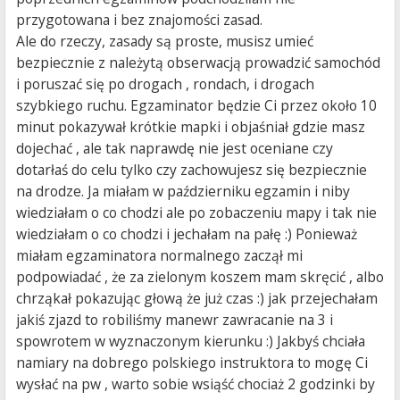
przygotowana i bez znajomości zasad.
Ale do rzeczy, zasady są proste, musisz umieć
bezpiecznie z należytą obserwacją prowadzić samochód
i poruszać się po drogach , rondach, i drogach
szybkiego ruchu. Egzaminator będzie Ci przez około 10
minut pokazywał krótkie mapki i objaśniał gdzie masz
dojechać , ale tak naprawdę nie jest oceniane czy
dotarłaś do celu tylko czy zachowujesz się bezpiecznie
na drodze. Ja miałam w październiku egzamin i niby
wiedziałam o co chodzi ale po zobaczeniu mapy i tak nie
wiedziałam o co chodzi i jechałam na pałę :) Ponieważ
miałam egzaminatora normalnego zaczął mi
podpowiadać , że za zielonym koszem mam skręcić , albo
chrząkał pokazując głową że już czas :) jak przejechałam
jakiś zjazd to robiliśmy manewr zawracanie na 3 i
spowrotem w wyznaczonym kierunku :) Jakbyś chciała
namiary na dobrego polskiego instruktora to mogę Ci
wysłać na pw , warto sobie wsiąść chociaż 2 godzinki by