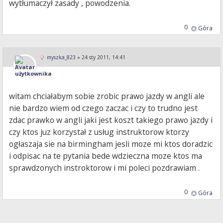
wytłumaczył zasady , powodzenia.
0
Góra
myszka_823
»
24 sty 2011, 14:41
witam chciałabym sobie zrobic prawo jazdy w angli ale
nie bardzo wiem od czego zaczac i czy to trudno jest
zdac prawko w angli jaki jest koszt takiego prawo jazdy i
czy ktos juz korzystał z usług instruktorow ktorzy
ogłaszaja sie na birmingham jesli moze mi ktos doradzic
i odpisac na te pytania bede wdzieczna moze ktos ma
sprawdzonych instroktorow i mi poleci pozdrawiam .
0
Góra