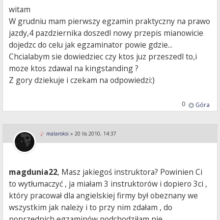
witam
W grudniu mam pierwszy egzamin praktyczny na prawo
jazdy,4 pazdziernika doszedl nowy przepis mianowicie
dojedzc do celu jak egzaminator powie gdzie...
Chcialabym sie dowiedziec czy ktos juz przeszedl to,i
moze ktos zdawal na kingstanding ?
Z gory dziekuje i czekam na odpowiedzi:)
0
Góra
malaroksi
»
20 lis 2010, 14:37
magdunia22
, Masz jakiegoś instruktora? Powinien Ci
to wytłumaczyć , ja miałam 3 instruktorów i dopiero 3ci ,
który pracował dla angielskiej firmy był obeznany we
wszystkim jak należy i to przy nim zdałam , do
poprzednich egzaminów podchodziłam nie