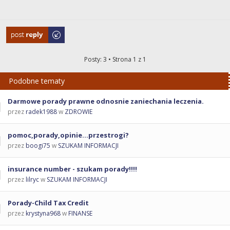
Odpowiedz
Posty: 3 • Strona
1
z
1
Podobne tematy
Darmowe porady prawne odnosnie zaniechania leczenia.
przez
radek1988
w
ZDROWIE
pomoc,porady,opinie...przestrogi?
przez
boogi75
w
SZUKAM INFORMACJI
insurance number - szukam porady!!!!
przez
lilryc
w
SZUKAM INFORMACJI
Porady-Child Tax Credit
przez
krystyna968
w
FINANSE