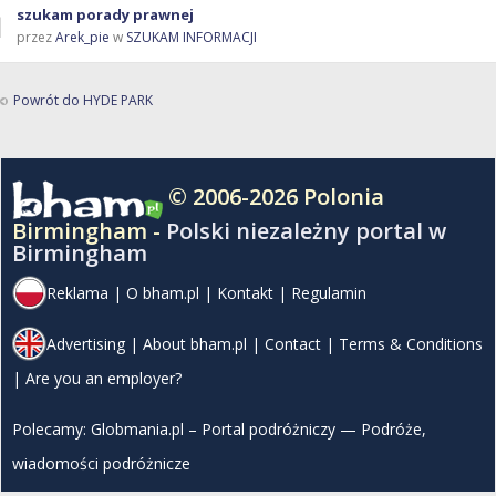
szukam porady prawnej
przez
Arek_pie
w
SZUKAM INFORMACJI
Powrót do HYDE PARK
© 2006-2026 Polonia
Birmingham -
Polski niezależny portal w
Birmingham
Reklama
|
O bham.pl
|
Kontakt
|
Regulamin
Advertising
|
About bham.pl
|
Contact
|
Terms & Conditions
|
Are you an employer?
Polecamy:
Globmania.pl – Portal podróżniczy — Podróże,
wiadomości podróżnicze