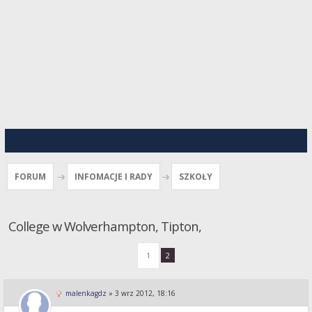
FORUM
INFOMACJE I RADY
SZKOŁY
College w Wolverhampton, Tipton,
1
2
malenkagdz
»
3 wrz 2012, 18:16