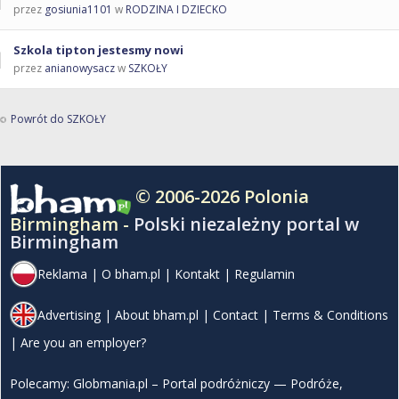
przez
gosiunia1101
w
RODZINA I DZIECKO
Szkola tipton jestesmy nowi
przez
anianowysacz
w
SZKOŁY
Powrót do SZKOŁY
© 2006-2026 Polonia
Birmingham -
Polski niezależny portal w
Birmingham
Reklama
|
O bham.pl
|
Kontakt
|
Regulamin
Advertising
|
About bham.pl
|
Contact
|
Terms & Conditions
|
Are you an employer?
Polecamy:
Globmania.pl – Portal podróżniczy — Podróże,