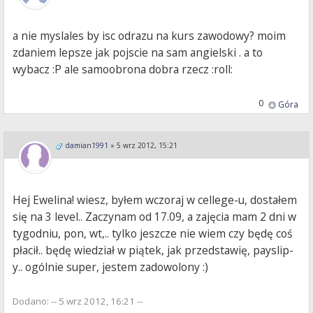
a nie myslales by isc odrazu na kurs zawodowy? moim
zdaniem lepsze jak pojscie na sam angielski . a to
wybacz :P ale samoobrona dobra rzecz :roll:
0
Góra
damian1991
»
5 wrz 2012, 15:21
Hej Ewelina! wiesz, byłem wczoraj w cellege-u, dostałem
się na 3 level.. Zaczynam od 17.09, a zajęcia mam 2 dni w
tygodniu, pon, wt,.. tylko jeszcze nie wiem czy będę coś
płacił.. będę wiedział w piątek, jak przedstawię, payslip-
y.. ogólnie super, jestem zadowolony :)
Dodano: -- 5 wrz 2012, 16:21 --