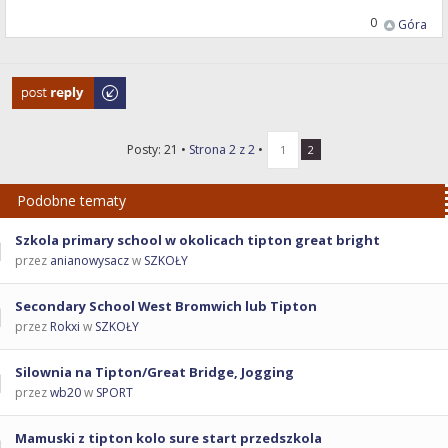
0
Góra
Odpowiedz
Posty: 21 •
Strona
2
z
2
•
1
2
Podobne tematy
Szkola primary school w okolicach tipton great bright
przez
anianowysacz
w
SZKOŁY
Secondary School West Bromwich lub Tipton
przez
Rokxi
w
SZKOŁY
Silownia na Tipton/Great Bridge, Jogging
przez
wb20
w
SPORT
Mamuski z tipton kolo sure start przedszkola