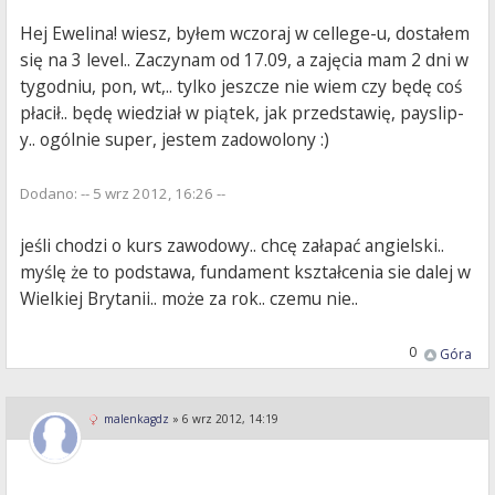
Hej Ewelina! wiesz, byłem wczoraj w cellege-u, dostałem
się na 3 level.. Zaczynam od 17.09, a zajęcia mam 2 dni w
tygodniu, pon, wt,.. tylko jeszcze nie wiem czy będę coś
płacił.. będę wiedział w piątek, jak przedstawię, payslip-
y.. ogólnie super, jestem zadowolony :)
Dodano: -- 5 wrz 2012, 16:26 --
jeśli chodzi o kurs zawodowy.. chcę załapać angielski..
myślę że to podstawa, fundament kształcenia sie dalej w
Wielkiej Brytanii.. może za rok.. czemu nie..
0
Góra
malenkagdz
»
6 wrz 2012, 14:19