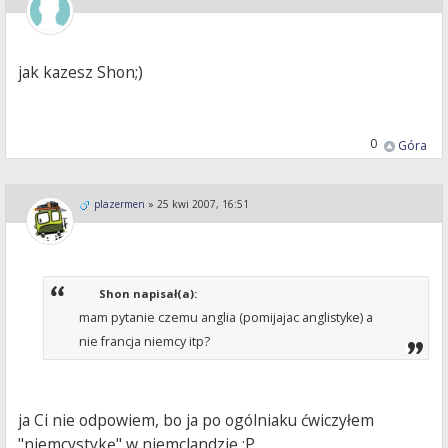
jak kazesz Shon;)
0
Góra
plazermen
»
25 kwi 2007, 16:51
Shon napisał(a):
mam pytanie czemu anglia (pomijajac anglistyke) a
nie francja niemcy itp?
ja Ci nie odpowiem, bo ja po ogólniaku ćwiczyłem
"niemcystykę" w niemclandzie :P