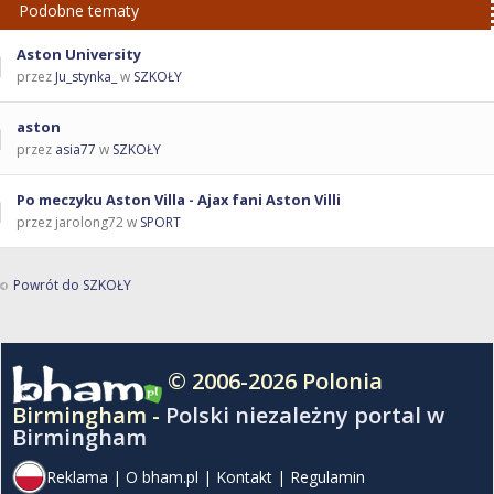
Podobne tematy
Aston University
przez
Ju_stynka_
w
SZKOŁY
aston
przez
asia77
w
SZKOŁY
Po meczyku Aston Villa - Ajax fani Aston Villi
przez jarolong72 w
SPORT
Powrót do SZKOŁY
© 2006-2026 Polonia
Birmingham -
Polski niezależny portal w
Birmingham
Reklama
|
O bham.pl
|
Kontakt
|
Regulamin