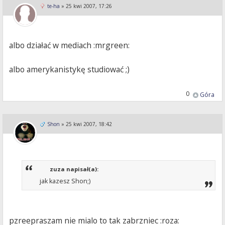
te-ha
»
25 kwi 2007, 17:26
albo działać w mediach :mrgreen:
albo amerykanistykę studiować ;)
0
Góra
Shon
»
25 kwi 2007, 18:42
zuza napisał(a):
jak kazesz Shon;)
pzreepraszam nie mialo to tak zabrzniec :roza: