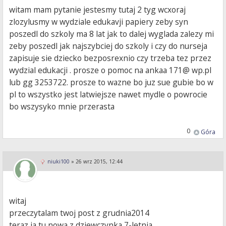
witam mam pytanie jestesmy tutaj 2 tyg wcxoraj
zlozylusmy w wydziale edukavji papiery zeby syn
poszedl do szkoly ma 8 lat jak to dalej wyglada zalezy mi
zeby poszedl jak najszybciej do szkoly i czy do nurseja
zapisuje sie dziecko bezposrexnio czy trzeba tez przez
wydzial edukacji . prosze o pomoc na ankaa 171@ wp.pl
lub gg 3253722. prosze to wazne bo juz sue gubie bo w
pl to wszystko jest latwiejsze nawet mydle o powrocie
bo wszysyko mnie przerasta
0
Góra
niuki100
»
26 wrz 2015, 12:44
witaj
przeczytalam twoj post z grudnia2014
teraz ja tu nowa z dziewczynka 7-letnia