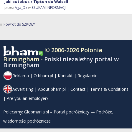
Jaki autobus z Tipton do Walsall
przez
Aga_Dz
w
SZUKAM INFORMACJI
Powrót do SZKOŁY
© 2006-2026 Polonia
Birmingham -
Polski niezależny portal w
Birmingham
Reklama
|
O bham.pl
|
Kontakt
|
Regulamin
Advertising
|
About bham.pl
|
Contact
|
Terms & Conditions
|
Are you an employer?
Polecamy:
Globmania.pl – Portal podróżniczy — Podróże,
wiadomości podróżnicze