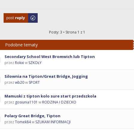
Odpowiedz
Posty: 3 • Strona
1
z
1
Podobne tematy
Secondary School West Bromwich lub Tipton
przez
Rokxi
w
SZKOŁY
Silownia na Tipton/Great Bridge, Jogging
przez
wb20
w
SPORT
Mamuski z tipton kolo sure start przedszkola
przez
gosiunia1101
w
RODZINA I DZIECKO
Polacy Great Bridge, Tipton
przez
Tomek84
w
SZUKAM INFORMACJI