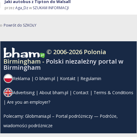
Jaki autobus z Tipton do Walsall
przez
Aga_Dz
w
SZUKAM INFORMACJI
Powrót do SZKOŁY
© 2006-2026 Polonia
Birmingham -
Polski niezależny portal w
Birmingham
Reklama
|
O bham.pl
|
Kontakt
|
Regulamin
Advertising
|
About bham.pl
|
Contact
|
Terms & Conditions
|
Are you an employer?
Polecamy:
Globmania.pl – Portal podróżniczy — Podróże,
wiadomości podróżnicze