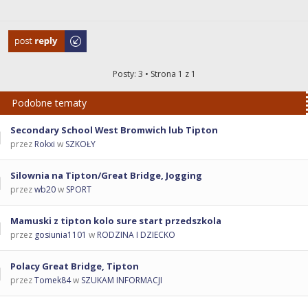
Odpowiedz
Posty: 3 • Strona
1
z
1
Podobne tematy
Secondary School West Bromwich lub Tipton
przez
Rokxi
w
SZKOŁY
Silownia na Tipton/Great Bridge, Jogging
przez
wb20
w
SPORT
Mamuski z tipton kolo sure start przedszkola
przez
gosiunia1101
w
RODZINA I DZIECKO
Polacy Great Bridge, Tipton
przez
Tomek84
w
SZUKAM INFORMACJI