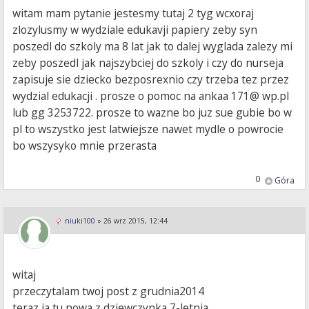
witam mam pytanie jestesmy tutaj 2 tyg wcxoraj
zlozylusmy w wydziale edukavji papiery zeby syn
poszedl do szkoly ma 8 lat jak to dalej wyglada zalezy mi
zeby poszedl jak najszybciej do szkoly i czy do nurseja
zapisuje sie dziecko bezposrexnio czy trzeba tez przez
wydzial edukacji . prosze o pomoc na ankaa 171@ wp.pl
lub gg 3253722. prosze to wazne bo juz sue gubie bo w
pl to wszystko jest latwiejsze nawet mydle o powrocie
bo wszysyko mnie przerasta
0
Góra
niuki100
»
26 wrz 2015, 12:44
witaj
przeczytalam twoj post z grudnia2014
teraz ja tu nowa z dziewczynka 7-letnia