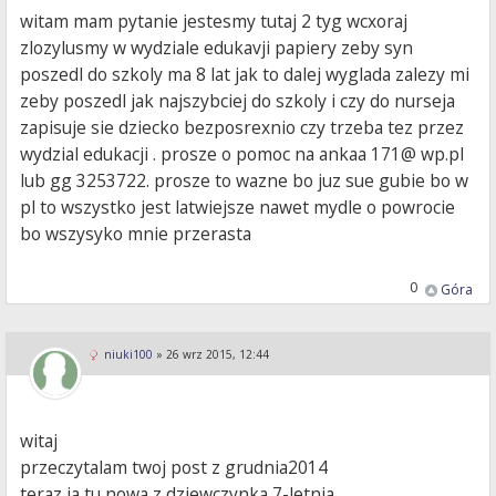
witam mam pytanie jestesmy tutaj 2 tyg wcxoraj
zlozylusmy w wydziale edukavji papiery zeby syn
poszedl do szkoly ma 8 lat jak to dalej wyglada zalezy mi
zeby poszedl jak najszybciej do szkoly i czy do nurseja
zapisuje sie dziecko bezposrexnio czy trzeba tez przez
wydzial edukacji . prosze o pomoc na ankaa 171@ wp.pl
lub gg 3253722. prosze to wazne bo juz sue gubie bo w
pl to wszystko jest latwiejsze nawet mydle o powrocie
bo wszysyko mnie przerasta
0
Góra
niuki100
»
26 wrz 2015, 12:44
witaj
przeczytalam twoj post z grudnia2014
teraz ja tu nowa z dziewczynka 7-letnia