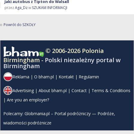
Jaki autobus z Tipton do Walsall
przez
Aga_Dz
w
SZUKAM INFORMACJI
Powrót do SZKOŁY
© 2006-2026 Polonia
Birmingham -
Polski niezależny portal w
Birmingham
Reklama
|
O bham.pl
|
Kontakt
|
Regulamin
Advertising
|
About bham.pl
|
Contact
|
Terms & Conditions
|
Are you an employer?
Polecamy:
Globmania.pl – Portal podróżniczy — Podróże,
wiadomości podróżnicze