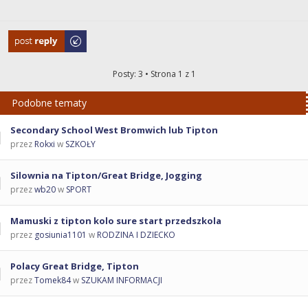
Odpowiedz
Posty: 3 • Strona
1
z
1
Podobne tematy
Secondary School West Bromwich lub Tipton
przez
Rokxi
w
SZKOŁY
Silownia na Tipton/Great Bridge, Jogging
przez
wb20
w
SPORT
Mamuski z tipton kolo sure start przedszkola
przez
gosiunia1101
w
RODZINA I DZIECKO
Polacy Great Bridge, Tipton
przez
Tomek84
w
SZUKAM INFORMACJI