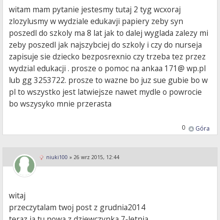
witam mam pytanie jestesmy tutaj 2 tyg wcxoraj
zlozylusmy w wydziale edukavji papiery zeby syn
poszedl do szkoly ma 8 lat jak to dalej wyglada zalezy mi
zeby poszedl jak najszybciej do szkoly i czy do nurseja
zapisuje sie dziecko bezposrexnio czy trzeba tez przez
wydzial edukacji . prosze o pomoc na ankaa 171@ wp.pl
lub gg 3253722. prosze to wazne bo juz sue gubie bo w
pl to wszystko jest latwiejsze nawet mydle o powrocie
bo wszysyko mnie przerasta
0
Góra
niuki100
»
26 wrz 2015, 12:44
witaj
przeczytalam twoj post z grudnia2014
teraz ja tu nowa z dziewczynka 7-letnia