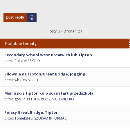
Odpowiedz
Posty: 3 • Strona
1
z
1
Podobne tematy
Secondary School West Bromwich lub Tipton
przez
Rokxi
w
SZKOŁY
Silownia na Tipton/Great Bridge, Jogging
przez
wb20
w
SPORT
Mamuski z tipton kolo sure start przedszkola
przez
gosiunia1101
w
RODZINA I DZIECKO
Polacy Great Bridge, Tipton
przez
Tomek84
w
SZUKAM INFORMACJI