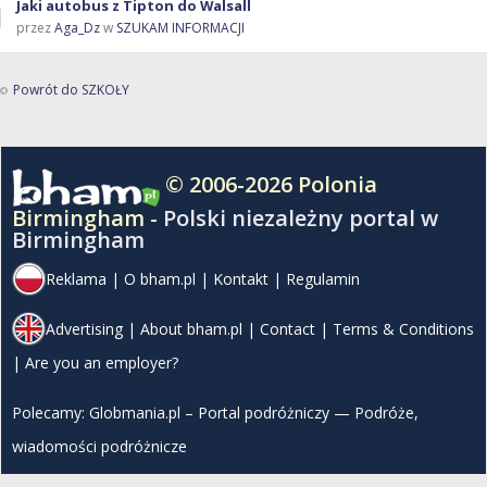
Jaki autobus z Tipton do Walsall
przez
Aga_Dz
w
SZUKAM INFORMACJI
Powrót do SZKOŁY
© 2006-2026 Polonia
Birmingham -
Polski niezależny portal w
Birmingham
Reklama
|
O bham.pl
|
Kontakt
|
Regulamin
Advertising
|
About bham.pl
|
Contact
|
Terms & Conditions
|
Are you an employer?
Polecamy:
Globmania.pl – Portal podróżniczy — Podróże,
wiadomości podróżnicze