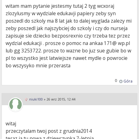
witam mam pytanie jestesmy tutaj 2 tyg wcxoraj
zlozylusmy w wydziale edukavji papiery zeby syn
poszedl do szkoly ma 8 lat jak to dalej wyglada zalezy mi
zeby poszedl jak najszybciej do szkoly i czy do nurseja
zapisuje sie dziecko bezposrexnio czy trzeba tez przez
wydzial edukacji . prosze o pomoc na ankaa 171@ wp.pl
lub gg 3253722. prosze to wazne bo juz sue gubie bo w
pl to wszystko jest latwiejsze nawet mydle o powrocie
bo wszysyko mnie przerasta
0
Góra
niuki100
»
26 wrz 2015, 12:44
witaj
przeczytalam twoj post z grudnia2014
teraz ja tu nowa z dziewczynka 7-letnia