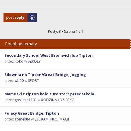
Odpowiedz
Posty: 3 • Strona
1
z
1
Podobne tematy
Secondary School West Bromwich lub Tipton
przez
Rokxi
w
SZKOŁY
Silownia na Tipton/Great Bridge, Jogging
przez
wb20
w
SPORT
Mamuski z tipton kolo sure start przedszkola
przez
gosiunia1101
w
RODZINA I DZIECKO
Polacy Great Bridge, Tipton
przez
Tomek84
w
SZUKAM INFORMACJI