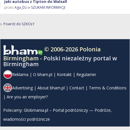
Jaki autobus z Tipton do Walsall
przez
Aga_Dz
w
SZUKAM INFORMACJI
Powrót do SZKOŁY
© 2006-2026 Polonia
Birmingham -
Polski niezależny portal w
Birmingham
Reklama
|
O bham.pl
|
Kontakt
|
Regulamin
Advertising
|
About bham.pl
|
Contact
|
Terms & Conditions
|
Are you an employer?
Polecamy:
Globmania.pl – Portal podróżniczy — Podróże,
wiadomości podróżnicze