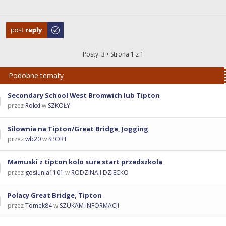
Odpowiedz
Posty: 3 • Strona
1
z
1
Podobne tematy
Secondary School West Bromwich lub Tipton
przez
Rokxi
w
SZKOŁY
Silownia na Tipton/Great Bridge, Jogging
przez
wb20
w
SPORT
Mamuski z tipton kolo sure start przedszkola
przez
gosiunia1101
w
RODZINA I DZIECKO
Polacy Great Bridge, Tipton
przez
Tomek84
w
SZUKAM INFORMACJI