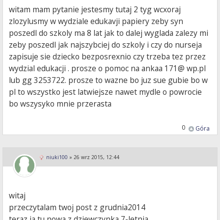
witam mam pytanie jestesmy tutaj 2 tyg wcxoraj
zlozylusmy w wydziale edukavji papiery zeby syn
poszedl do szkoly ma 8 lat jak to dalej wyglada zalezy mi
zeby poszedl jak najszybciej do szkoly i czy do nurseja
zapisuje sie dziecko bezposrexnio czy trzeba tez przez
wydzial edukacji . prosze o pomoc na ankaa 171@ wp.pl
lub gg 3253722. prosze to wazne bo juz sue gubie bo w
pl to wszystko jest latwiejsze nawet mydle o powrocie
bo wszysyko mnie przerasta
0
Góra
niuki100
»
26 wrz 2015, 12:44
witaj
przeczytalam twoj post z grudnia2014
teraz ja tu nowa z dziewczynka 7-letnia