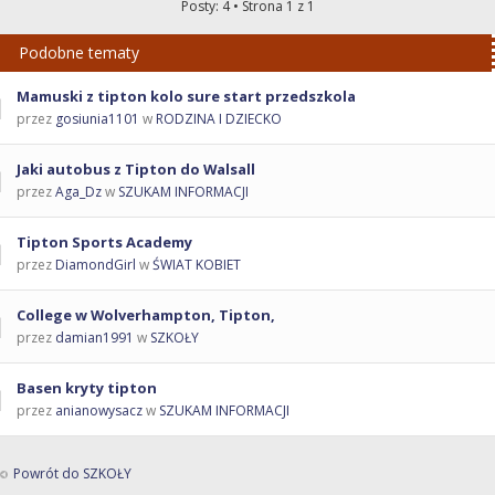
Posty: 4 • Strona
1
z
1
Podobne tematy
Mamuski z tipton kolo sure start przedszkola
przez
gosiunia1101
w
RODZINA I DZIECKO
Jaki autobus z Tipton do Walsall
przez
Aga_Dz
w
SZUKAM INFORMACJI
Tipton Sports Academy
przez
DiamondGirl
w
ŚWIAT KOBIET
College w Wolverhampton, Tipton,
przez
damian1991
w
SZKOŁY
Basen kryty tipton
przez
anianowysacz
w
SZUKAM INFORMACJI
Powrót do SZKOŁY