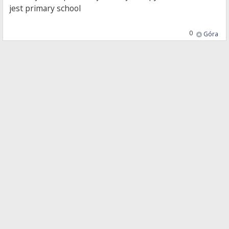
jest primary school
0
Góra