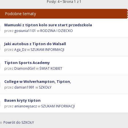
Posty: 4 • Strona
1
z
1
Podobne tematy
Mamuski z tipton kolo sure start przedszkola
przez
gosiunia1101
w
RODZINA I DZIECKO
Jaki autobus z Tipton do Walsall
przez
Aga_Dz
w
SZUKAM INFORMACJI
Tipton Sports Academy
przez
DiamondGirl
w
ŚWIAT KOBIET
College w Wolverhampton, Tipton,
przez
damian1991
w
SZKOŁY
Basen kryty tipton
przez
anianowysacz
w
SZUKAM INFORMACJI
Powrót do SZKOŁY