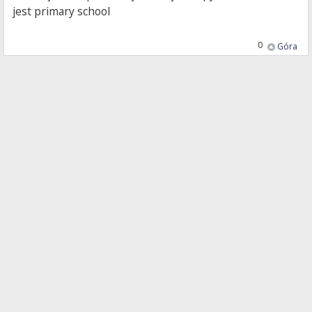
jest primary school
0
Góra