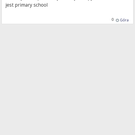
jest primary school
0
Góra