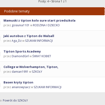
Posty: 4 • Strona
1
z
1
Podobne tematy
Mamuski z tipton kolo sure start przedszkola
przez
gosiunia1101
w
RODZINA I DZIECKO
Jaki autobus z Tipton do Walsall
przez
Aga_Dz
w
SZUKAM INFORMACJI
Tipton Sports Academy
przez
DiamondGirl
w
ŚWIAT KOBIET
College w Wolverhampton, Tipton,
przez
damian1991
w
SZKOŁY
Basen kryty tipton
przez
anianowysacz
w
SZUKAM INFORMACJI
Powrót do SZKOŁY