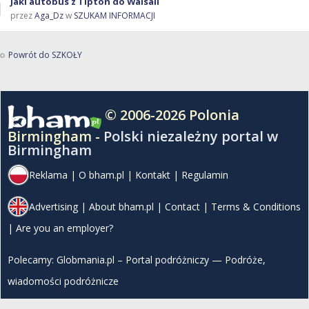
Jaki autobus z Tipton do Walsall
przez
Aga_Dz
w
SZUKAM INFORMACJI
Powrót do SZKOŁY
© 2006-2026 Polonia
Birmingham -
Polski niezależny portal w
Birmingham
Reklama
|
O bham.pl
|
Kontakt
|
Regulamin
Advertising
|
About bham.pl
|
Contact
|
Terms & Conditions
|
Are you an employer?
Polecamy:
Globmania.pl – Portal podróżniczy — Podróże,
wiadomości podróżnicze