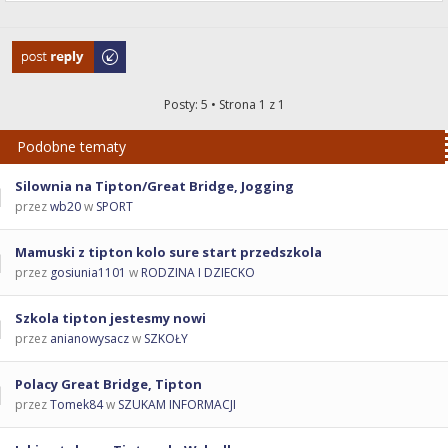
Odpowiedz
Posty: 5 • Strona
1
z
1
Podobne tematy
Silownia na Tipton/Great Bridge, Jogging
przez
wb20
w
SPORT
Mamuski z tipton kolo sure start przedszkola
przez
gosiunia1101
w
RODZINA I DZIECKO
Szkola tipton jestesmy nowi
przez
anianowysacz
w
SZKOŁY
Polacy Great Bridge, Tipton
przez
Tomek84
w
SZUKAM INFORMACJI