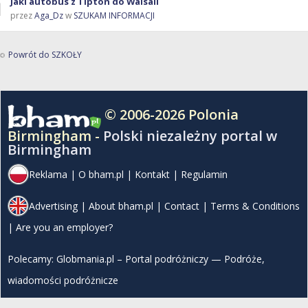
Jaki autobus z Tipton do Walsall
przez
Aga_Dz
w
SZUKAM INFORMACJI
Powrót do SZKOŁY
© 2006-2026 Polonia
Birmingham -
Polski niezależny portal w
Birmingham
Reklama
|
O bham.pl
|
Kontakt
|
Regulamin
Advertising
|
About bham.pl
|
Contact
|
Terms & Conditions
|
Are you an employer?
Polecamy:
Globmania.pl – Portal podróżniczy — Podróże,
wiadomości podróżnicze