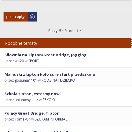
Odpowiedz
Posty: 5 • Strona
1
z
1
Podobne tematy
Silownia na Tipton/Great Bridge, Jogging
przez
wb20
w
SPORT
Mamuski z tipton kolo sure start przedszkola
przez
gosiunia1101
w
RODZINA I DZIECKO
Szkola tipton jestesmy nowi
przez
anianowysacz
w
SZKOŁY
Polacy Great Bridge, Tipton
przez
Tomek84
w
SZUKAM INFORMACJI