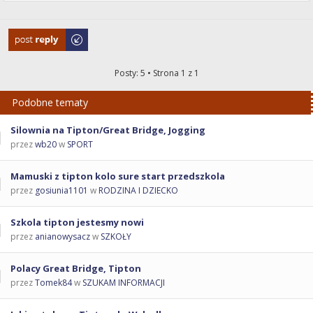
Odpowiedz
Posty: 5 • Strona
1
z
1
Podobne tematy
Silownia na Tipton/Great Bridge, Jogging
przez
wb20
w
SPORT
Mamuski z tipton kolo sure start przedszkola
przez
gosiunia1101
w
RODZINA I DZIECKO
Szkola tipton jestesmy nowi
przez
anianowysacz
w
SZKOŁY
Polacy Great Bridge, Tipton
przez
Tomek84
w
SZUKAM INFORMACJI