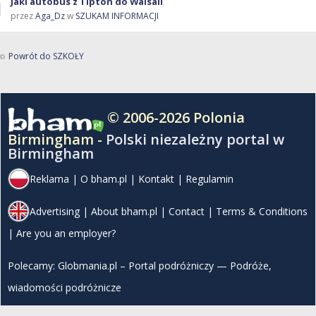
Jaki autobus z Tipton do Walsall
przez
Aga_Dz
w
SZUKAM INFORMACJI
Powrót do SZKOŁY
© 2006-2026 Polonia
Birmingham -
Polski niezależny portal w
Birmingham
Reklama
|
O bham.pl
|
Kontakt
|
Regulamin
Advertising
|
About bham.pl
|
Contact
|
Terms & Conditions
|
Are you an employer?
Polecamy:
Globmania.pl – Portal podróżniczy — Podróże,
wiadomości podróżnicze