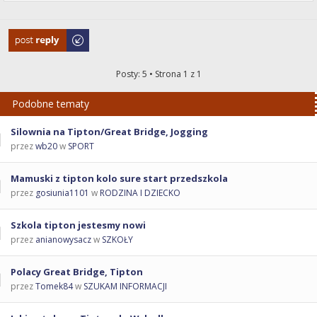
Odpowiedz
Posty: 5 • Strona
1
z
1
Podobne tematy
Silownia na Tipton/Great Bridge, Jogging
przez
wb20
w
SPORT
Mamuski z tipton kolo sure start przedszkola
przez
gosiunia1101
w
RODZINA I DZIECKO
Szkola tipton jestesmy nowi
przez
anianowysacz
w
SZKOŁY
Polacy Great Bridge, Tipton
przez
Tomek84
w
SZUKAM INFORMACJI