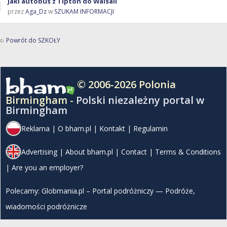
Jaki autobus z Tipton do Walsall
przez
Aga_Dz
w
SZUKAM INFORMACJI
Powrót do SZKOŁY
© 2006-2026 Polonia
Birmingham -
Polski niezależny portal w
Birmingham
Reklama
|
O bham.pl
|
Kontakt
|
Regulamin
Advertising
|
About bham.pl
|
Contact
|
Terms & Conditions
|
Are you an employer?
Polecamy:
Globmania.pl – Portal podróżniczy — Podróże,
wiadomości podróżnicze