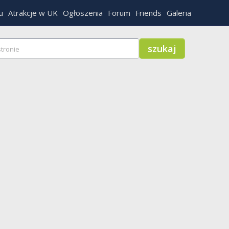
u
Atrakcje w UK
Ogłoszenia
Forum
Friends
Galeria