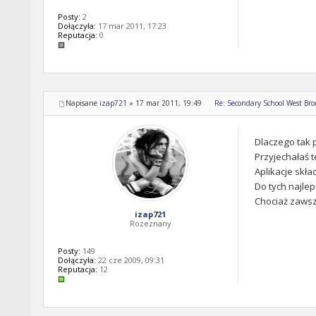
Posty:
2
Dołączyła:
17 mar 2011, 17:23
Reputacja:
0
Napisane
izap721
»
17 mar 2011, 19:49
Re: Secondary School West Br
Dlaczego tak 
Przyjechałaś t
Aplikacje skła
Do tych najlep
Chociaż zaws
izap721
Rozeznany
Posty:
149
Dołączyła:
22 cze 2009, 09:31
Reputacja:
12