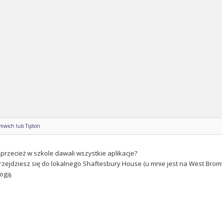
omwich lub Tipton
,przecież w szkole dawali wszystkie aplikacje?
 przejdziesz się do lokalnego Shaftesbury House (u mnie jest na West Bro
ogą.