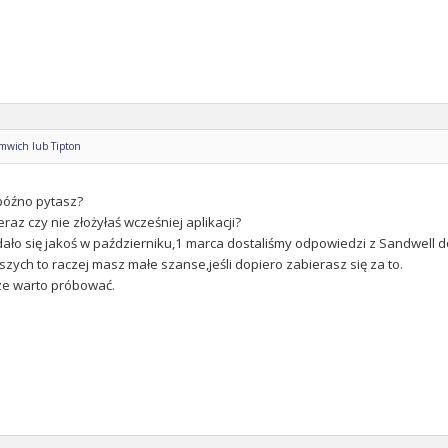
omwich lub Tipton
późno pytasz?
eraz czy nie złożyłaś wcześniej aplikacji?
dało się jakoś w październiku,1 marca dostaliśmy odpowiedzi z Sandwell do 
szych to raczej masz małe szanse,jeśli dopiero zabierasz się za to.
ze warto próbować.