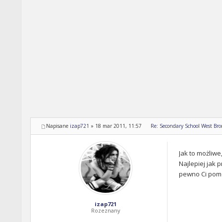
Napisane
izap721
»
18 mar 2011, 11:57
Re: Secondary School West Br
Jak to możliwe
Najlepiej jak
pewno Ci pom
izap721
Rozeznany