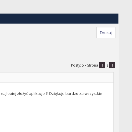
Drukuj
Posty: 5
• Strona
z
1
1
 najlepiej złożyć aplikacje ?! Dziękuje bardzo za wszystkie