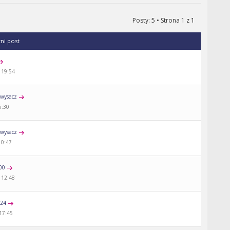
Posty: 5 • Strona
1
z
1
tni post
 19:54
wysacz
5:30
wysacz
10:47
00
 12:48
a24
 17:45