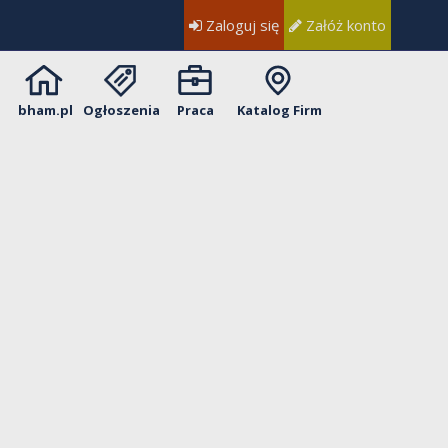
Zaloguj się
Załóż konto
bham.pl
Ogłoszenia
Praca
Katalog Firm