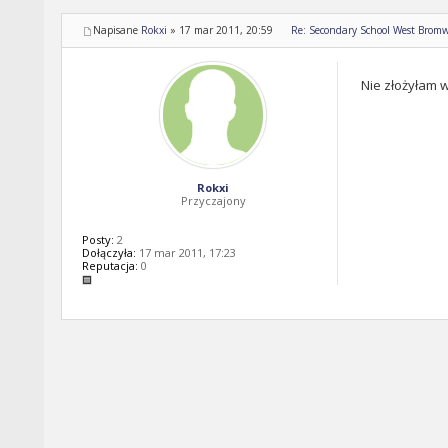
Napisane
Rokxi
»
17 mar 2011, 20:59
Re: Secondary School West Bromw
Nie złożyłam wc
Rokxi
Przyczajony
Posty:
2
Dołączyła:
17 mar 2011, 17:23
Reputacja:
0