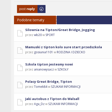
Odpowiedz
Podobne tematy
Silownia na Tipton/Great Bridge, Jogging
przez
wb20
w
SPORT
Mamuski z tipton kolo sure start przedszkola
przez
gosiunia1101
w
RODZINA I DZIECKO
Szkola tipton jestesmy nowi
przez
anianowysacz
w
SZKOŁY
Polacy Great Bridge, Tipton
przez
Tomek84
w
SZUKAM INFORMACJI
Jaki autobus z Tipton do Walsall
przez
Aga_Dz
w
SZUKAM INFORMACJI