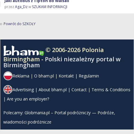
Jaki autobus z Tipton do Walsall
przez
Aga_Dz
w
SZUKAM INFORMACJI
Powrót do SZKOŁY
© 2006-2026 Polonia
Birmingham -
Polski niezależny portal w
Birmingham
Reklama
|
O bham.pl
|
Kontakt
|
Regulamin
Advertising
|
About bham.pl
|
Contact
|
Terms & Conditions
|
Are you an employer?
Polecamy:
Globmania.pl – Portal podróżniczy — Podróże,
wiadomości podróżnicze