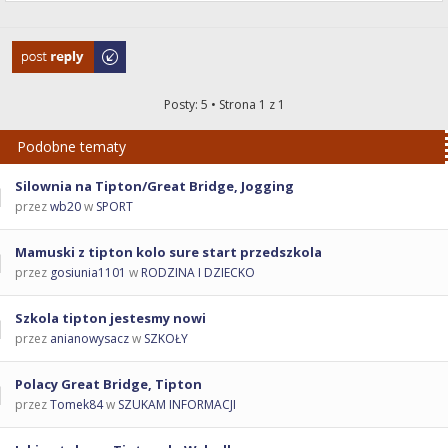
Odpowiedz
Posty: 5 • Strona
1
z
1
Podobne tematy
Silownia na Tipton/Great Bridge, Jogging
przez
wb20
w
SPORT
Mamuski z tipton kolo sure start przedszkola
przez
gosiunia1101
w
RODZINA I DZIECKO
Szkola tipton jestesmy nowi
przez
anianowysacz
w
SZKOŁY
Polacy Great Bridge, Tipton
przez
Tomek84
w
SZUKAM INFORMACJI