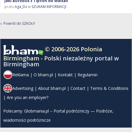
Jaki autobus z Tipton do Walsall
przez
Aga_Dz
w
SZUKAM INFORMACJI
Powrót do SZKOŁY
© 2006-2026 Polonia
Birmingham -
Polski niezależny portal w
Birmingham
Reklama
|
O bham.pl
|
Kontakt
|
Regulamin
Advertising
|
About bham.pl
|
Contact
|
Terms & Conditions
|
Are you an employer?
Polecamy:
Globmania.pl – Portal podróżniczy — Podróże,
wiadomości podróżnicze