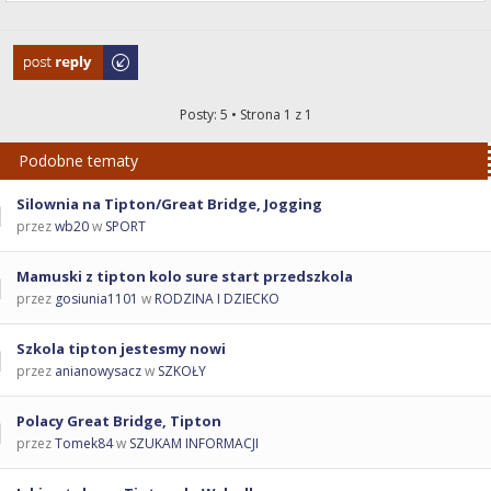
Odpowiedz
Posty: 5 • Strona
1
z
1
Podobne tematy
Silownia na Tipton/Great Bridge, Jogging
przez
wb20
w
SPORT
Mamuski z tipton kolo sure start przedszkola
przez
gosiunia1101
w
RODZINA I DZIECKO
Szkola tipton jestesmy nowi
przez
anianowysacz
w
SZKOŁY
Polacy Great Bridge, Tipton
przez
Tomek84
w
SZUKAM INFORMACJI