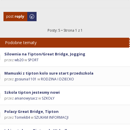
Odpowiedz
Posty: 5 • Strona
1
z
1
Podobne tematy
Silownia na Tipton/Great Bridge, Jogging
przez
wb20
w
SPORT
Mamuski z tipton kolo sure start przedszkola
przez
gosiunia1101
w
RODZINA I DZIECKO
Szkola tipton jestesmy nowi
przez
anianowysacz
w
SZKOŁY
Polacy Great Bridge, Tipton
przez
Tomek84
w
SZUKAM INFORMACJI