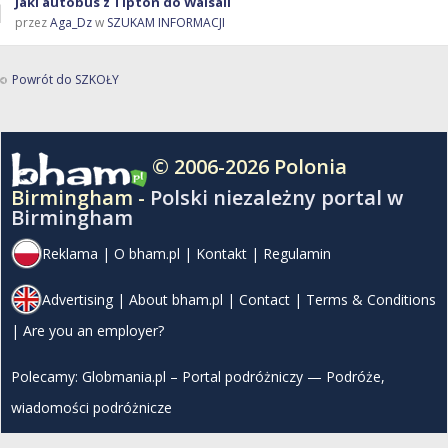
Jaki autobus z Tipton do Walsall
przez
Aga_Dz
w
SZUKAM INFORMACJI
Powrót do SZKOŁY
© 2006-2026 Polonia
Birmingham -
Polski niezależny portal w
Birmingham
Reklama
|
O bham.pl
|
Kontakt
|
Regulamin
Advertising
|
About bham.pl
|
Contact
|
Terms & Conditions
|
Are you an employer?
Polecamy:
Globmania.pl – Portal podróżniczy — Podróże,
wiadomości podróżnicze