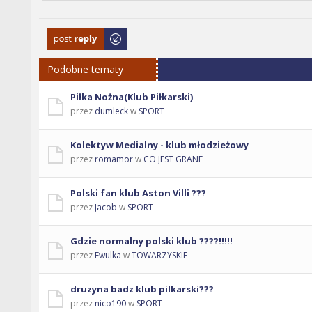
Odpowiedz
Podobne tematy
Piłka Nożna(Klub Piłkarski)
przez
dumleck
w
SPORT
Kolektyw Medialny - klub młodzieżowy
przez
romamor
w
CO JEST GRANE
Polski fan klub Aston Villi ???
przez
Jacob
w
SPORT
Gdzie normalny polski klub ????!!!!!
przez
Ewulka
w
TOWARZYSKIE
druzyna badz klub pilkarski???
przez
nico190
w
SPORT