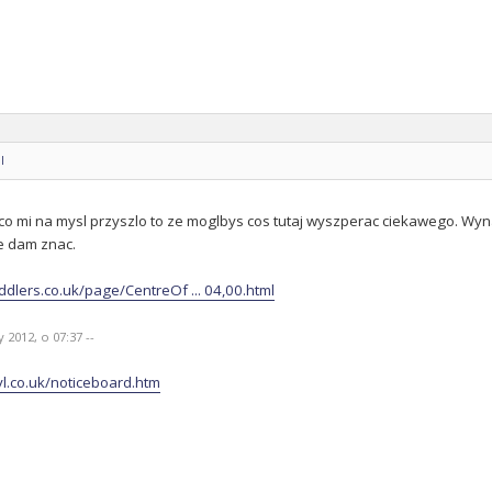
l
co mi na mysl przyszlo to ze moglbys cos tutaj wyszperac ciekawego. Wynal
e dam znac.
ddlers.co.uk/page/CentreOf ... 04,00.html
 2012, o 07:37 --
yl.co.uk/noticeboard.htm