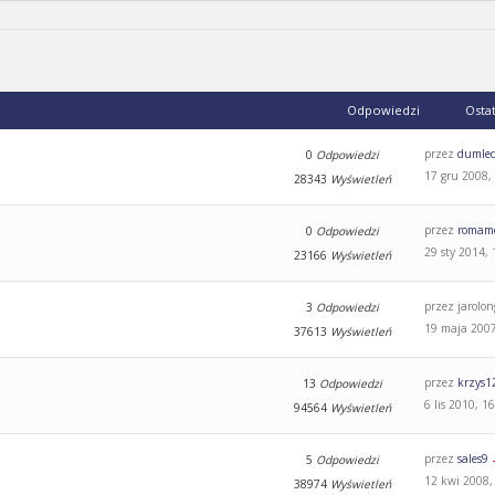
Odpowiedzi
Osta
przez
dumle
0
Odpowiedzi
17 gru 2008,
28343
Wyświetleń
przez
romam
0
Odpowiedzi
29 sty 2014, 
23166
Wyświetleń
przez jarolo
3
Odpowiedzi
19 maja 2007
37613
Wyświetleń
przez
krzys1
13
Odpowiedzi
6 lis 2010, 1
94564
Wyświetleń
przez
sales9
5
Odpowiedzi
12 kwi 2008,
38974
Wyświetleń