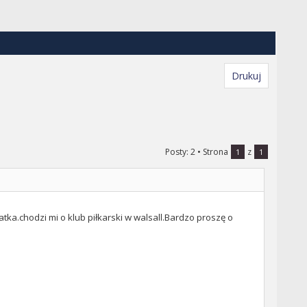
Drukuj
Posty: 2
• Strona
z
1
1
atka.chodzi mi o klub piłkarski w walsall.Bardzo proszę o