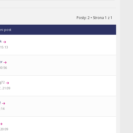
Posty: 2 • Strona
1
z
1
tni post
ck
 15:13
or
10:56
ng72
, 21:09
2
6:14
 20:09