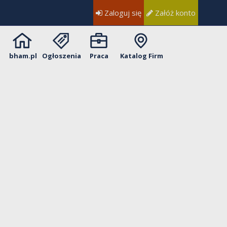
Zaloguj się
Załóż konto
bham.pl
Ogłoszenia
Praca
Katalog Firm