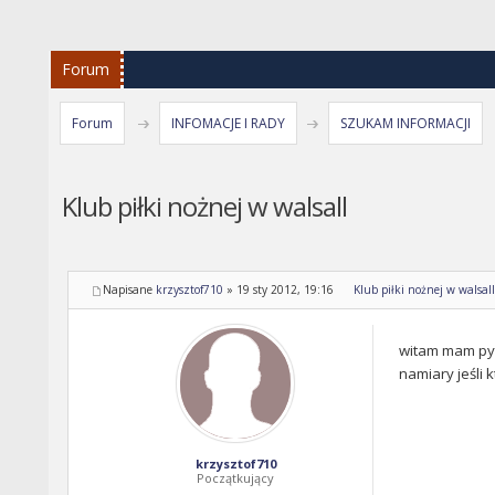
Forum
Forum
INFOMACJE I RADY
SZUKAM INFORMACJI
Klub piłki nożnej w walsall
Napisane
krzysztof710
»
19 sty 2012, 19:16
Klub piłki nożnej w walsall
witam mam pyta
namiary jeśli 
krzysztof710
Początkujący