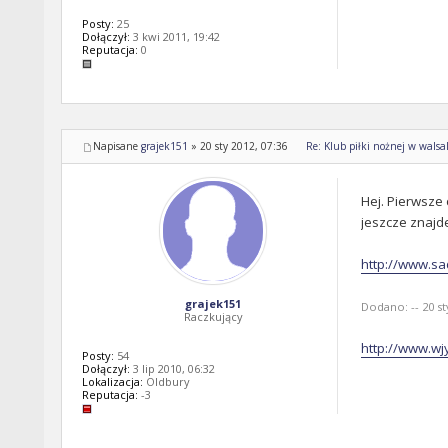
Posty:
25
Dołączył:
3 kwi 2011, 19:42
Reputacja:
0
Napisane
grajek151
»
20 sty 2012, 07:36
Re: Klub piłki nożnej w walsal
Hej. Pierwsze 
jeszcze znajd
http://www.sa
grajek151
Dodano: -- 20 sty
Raczkujący
http://www.wj
Posty:
54
Dołączył:
3 lip 2010, 06:32
Lokalizacja:
Oldbury
Reputacja:
-3