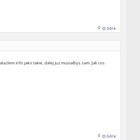
0
Góra
azlem info jako takie, dalej juz musialbys sam. Jak cos
0
Góra