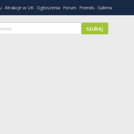
u
Atrakcje w UK
Ogłoszenia
Forum
Friends
Galeria